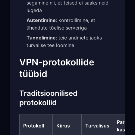
segamine nii, et teised ei saaks neid
lugeda
Autentimine
: kontrollimine, et
ühendute tõelise serveriga
Tunnelimine
: teie andmete jaoks
turvalise tee loomine
VPN-protokollide
tüübid
Traditsioonilised
protokollid
Parim
Protokoll
Kiirus
Turvalisus
kasutu