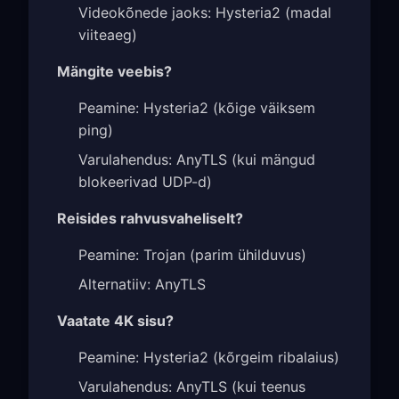
Videokõnede jaoks: Hysteria2 (madal
viiteaeg)
Mängite veebis?
Peamine: Hysteria2 (kõige väiksem
ping)
Varulahendus: AnyTLS (kui mängud
blokeerivad UDP-d)
Reisides rahvusvaheliselt?
Peamine: Trojan (parim ühilduvus)
Alternatiiv: AnyTLS
Vaatate 4K sisu?
Peamine: Hysteria2 (kõrgeim ribalaius)
Varulahendus: AnyTLS (kui teenus