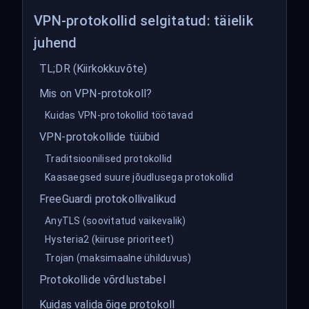
VPN-protokollid selgitatud: täielik
juhend
TL;DR (Kiirkokkuvõte)
Mis on VPN-protokoll?
Kuidas VPN-protokollid töötavad
VPN-protokollide tüübid
Traditsioonilised protokollid
Kaasaegsed suure jõudlusega protokollid
FreeGuardi protokollivalikud
AnyTLS (soovitatud vaikevalik)
Hysteria2 (kiiruse prioriteet)
Trojan (maksimaalne ühilduvus)
Protokollide võrdlustabel
Kuidas valida õige protokoll