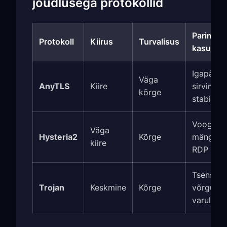
jõudlusega protokollid
Parim
Protokoll
Kiirus
Turvalisus
kasutus
Igapäev
Väga
AnyTLS
Kiire
sirvimine
kõrge
stabiilsu
Voogedas
Väga
Hysteria2
Kõrge
mängimin
kiire
RDP
Tsenseer
Trojan
Keskmine
Kõrge
võrgud,
varulahe