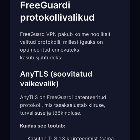
FreeGuardi
protokollivalikud
FreeGuard VPN pakub kolme hoolikalt
valitud protokolli, millest igaüks on
optimeeritud erinevateks
kasutusjuhtudeks:
AnyTLS (soovitatud
vaikevalik)
AnyTLS on FreeGuardi patenteeritud
protokoll, mis tasakaalustab kiiruse,
turvalisuse ja töökindluse.
Kuidas see töötab:
Kasutab TLS 1.3 krüpteerimist (sama