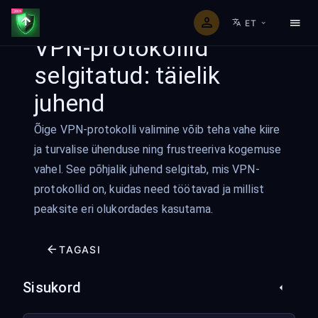
ET
VPN-protokollid
selgitatud: täielik
juhend
Õige VPN-protokolli valimine võib teha vahe kiire
ja turvalise ühenduse ning frustreeriva kogemuse
vahel. See põhjalik juhend selgitab, mis VPN-
protokollid on, kuidas need töötavad ja millist
peaksite eri olukordades kasutama.
TAGASI
Sisukord