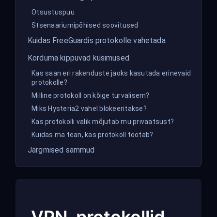
Otsustuspuu
Stsenaariumipõhised soovitused
Kuidas FreeGuardis protokolle vahetada
Korduma kippuvad küsimused
Kas saan eri rakenduste jaoks kasutada erinevaid
protokolle?
Milline protokoll on kõige turvalisem?
Miks Hysteria2 vahel blokeeritakse?
Kas protokolli valik mõjutab mu privaatsust?
Kuidas ma tean, kas protokoll töötab?
Järgmised sammud