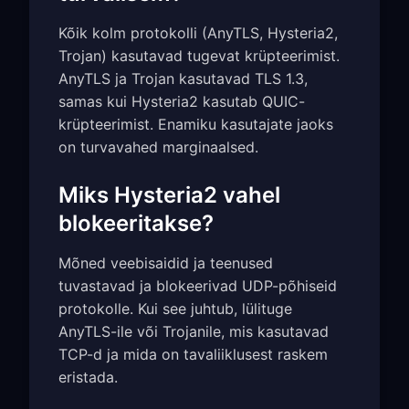
Kõik kolm protokolli (AnyTLS, Hysteria2,
Trojan) kasutavad tugevat krüpteerimist.
AnyTLS ja Trojan kasutavad TLS 1.3,
samas kui Hysteria2 kasutab QUIC-
krüpteerimist. Enamiku kasutajate jaoks
on turvavahed marginaalsed.
Miks Hysteria2 vahel
blokeeritakse?
Mõned veebisaidid ja teenused
tuvastavad ja blokeerivad UDP-põhiseid
protokolle. Kui see juhtub, lülituge
AnyTLS-ile või Trojanile, mis kasutavad
TCP-d ja mida on tavaliiklusest raskem
eristada.