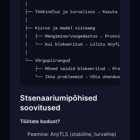
│

├── Töökindlus ja turvalisus → Kasuta AnyTLS-i

│

├── Kiirus ja madal viiteaeg

│   ├── Mängimine/voogedastus → Proovi Hysteri
│   └── Kui blokeeritud → Lülitu AnyTLS-ile

│

└── Võrgupiirangud

    ├── Mõned saidid blokeeritud → Proovi Troj
Stsenaariumipõhised
soovitused
Töötate kodust?
Peamine: AnyTLS (stabiilne, turvaline)