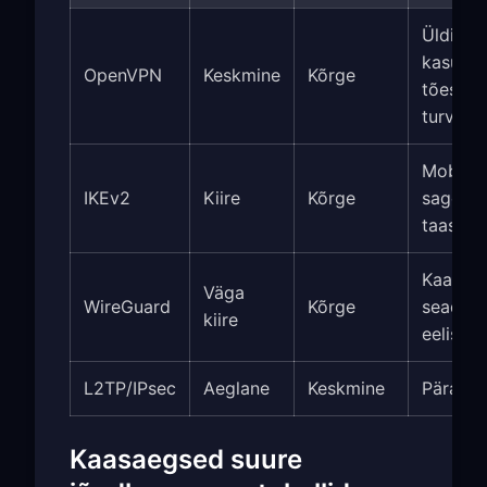
Üldisek
kasutus
OpenVPN
Keskmine
Kõrge
tõestat
turvalis
Mobiils
IKEv2
Kiire
Kõrge
sageda
taasüh
Kaasae
Väga
WireGuard
Kõrge
seadmed
kiire
eelista
L2TP/IPsec
Aeglane
Keskmine
Pärand
Kaasaegsed suure