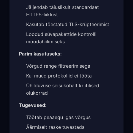
Jäljendab täiuslikult standardset
HTTPS-liiklust
Kasutab tõestatud TLS-krüpteerimist
Loodud süvapakettide kontrolli
möödahiilimiseks
Parim kasutuseks:
Võrgud range filtreerimisega
Kui muud protokollid ei tööta
Ühilduvuse seisukohalt kriitilised
olukorrad
Tugevused:
Töötab peaaegu igas võrgus
Äärmiselt raske tuvastada