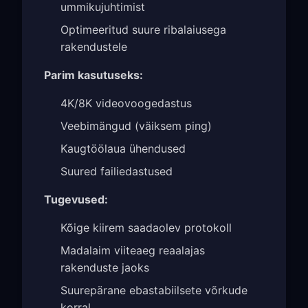
ummikujuhtimist
Optimeeritud suure ribalaiusega
rakendustele
Parim kasutuseks:
4K/8K videovoogedastus
Veebimängud (väiksem ping)
Kaugtöölaua ühendused
Suured failiedastused
Tugevused:
Kõige kiirem saadaolev protokoll
Madalaim viiteaeg reaalajas
rakenduste jaoks
Suurepärane ebastabiilsete võrkude
korral