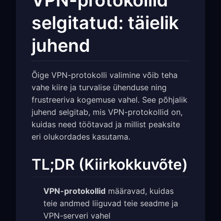
VPN-protokollid
selgitatud: täielik
juhend
Õige VPN-protokolli valimine võib teha
vahe kiire ja turvalise ühenduse ning
frustreeriva kogemuse vahel. See põhjalik
juhend selgitab, mis VPN-protokollid on,
kuidas need töötavad ja millist peaksite
eri olukordades kasutama.
TL;DR (Kiirkokkuvõte)
VPN-protokollid
määravad, kuidas
teie andmed liiguvad teie seadme ja
VPN-serveri vahel