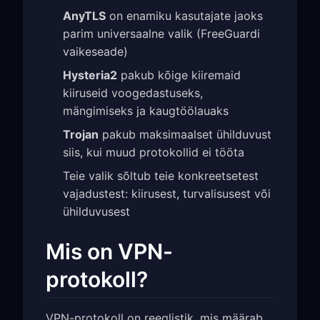
AnyTLS
on enamiku kasutajate jaoks
parim universaalne valik (FreeGuardi
vaikeseade)
Hysteria2
pakub kõige kiiremaid
kiiruseid voogedastuseks,
mängimiseks ja kaugtöölauaks
Trojan
pakub maksimaalset ühilduvust
siis, kui muud protokollid ei tööta
Teie valik sõltub teie konkreetsetest
vajadustest: kiirusest, turvalisusest või
ühilduvusest
Mis on VPN-
protokoll?
VPN-protokoll on reeglistik, mis määrab,