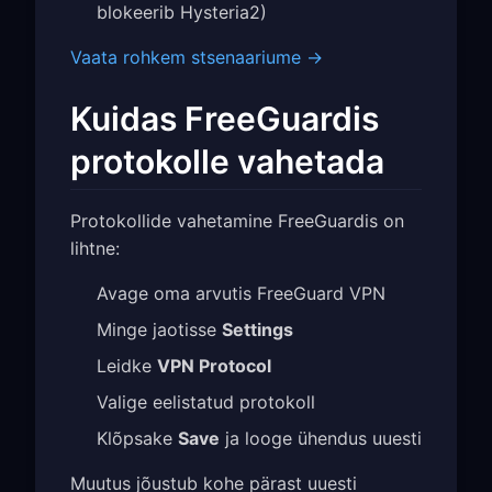
blokeerib Hysteria2)
Vaata rohkem stsenaariume →
Kuidas FreeGuardis
protokolle vahetada
Protokollide vahetamine FreeGuardis on
lihtne:
Avage oma arvutis FreeGuard VPN
Minge jaotisse
Settings
Leidke
VPN Protocol
Valige eelistatud protokoll
Klõpsake
Save
ja looge ühendus uuesti
Muutus jõustub kohe pärast uuesti