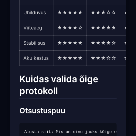
Ühilduvus
★★★★★
★★★☆☆
★★
Viiteaeg
★★★★☆
★★★★★
★★
Stabiilsus
★★★★★
★★★★☆
★★
Aku kestus
★★★★★
★★★☆☆
★★
Kuidas valida õige
protokoll
Otsustuspuu
Alusta siit: Mis on sinu jaoks kõige olulisem?
