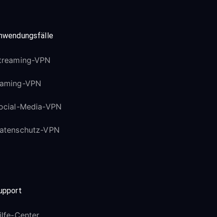
nwendungsfälle
treaming-VPN
aming-VPN
ocial-Media-VPN
atenschutz-VPN
upport
ilfe-Center