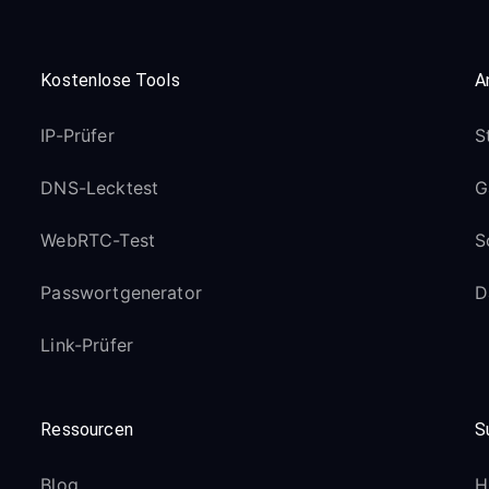
Kostenlose Tools
A
IP-Prüfer
S
DNS-Lecktest
G
WebRTC-Test
S
Passwortgenerator
D
Link-Prüfer
Ressourcen
S
Blog
H