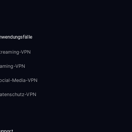
nwendungsfälle
treaming-VPN
aming-VPN
ocial-Media-VPN
atenschutz-VPN
upport