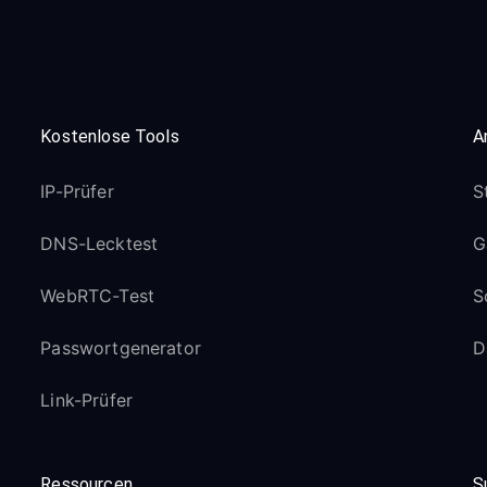
Kostenlose Tools
A
IP-Prüfer
S
DNS-Lecktest
G
WebRTC-Test
S
Passwortgenerator
D
Link-Prüfer
Ressourcen
S