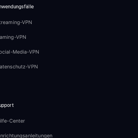
nwendungsfälle
treaming-VPN
aming-VPN
ocial-Media-VPN
atenschutz-VPN
upport
ilfe-Center
inrichtungsanleitungen