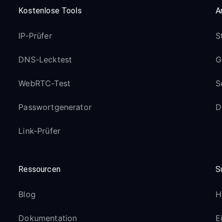
Kostenlose Tools
A
IP-Prüfer
S
DNS-Lecktest
G
WebRTC-Test
S
Passwortgenerator
D
Link-Prüfer
Ressourcen
S
Blog
H
Dokumentation
E