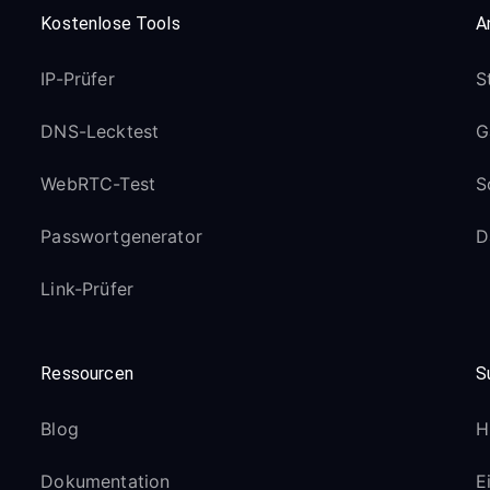
Kostenlose Tools
A
IP-Prüfer
S
DNS-Lecktest
G
WebRTC-Test
S
Passwortgenerator
D
Link-Prüfer
Ressourcen
S
Blog
H
Dokumentation
E