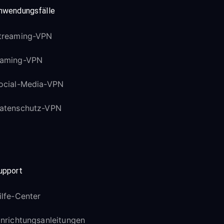
nwendungsfälle
treaming-VPN
aming-VPN
ocial-Media-VPN
atenschutz-VPN
upport
ilfe-Center
inrichtungsanleitungen