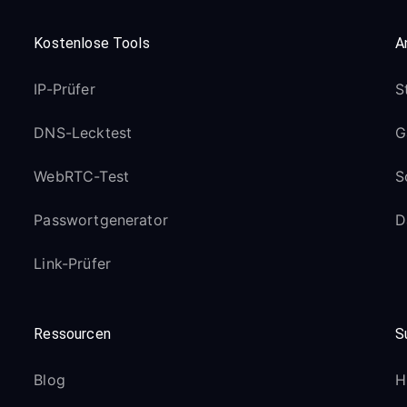
Kostenlose Tools
A
IP-Prüfer
S
DNS-Lecktest
G
WebRTC-Test
S
Passwortgenerator
D
Link-Prüfer
Ressourcen
S
Blog
H