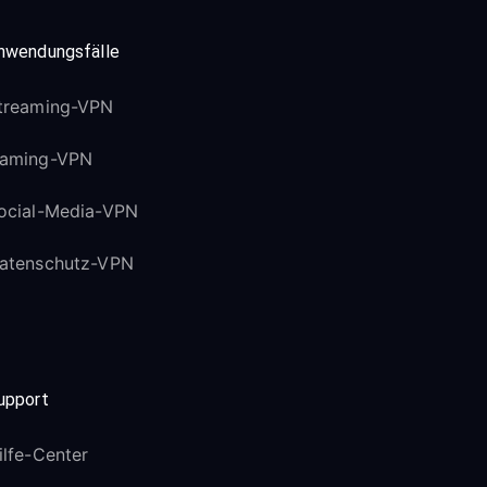
nwendungsfälle
treaming-VPN
aming-VPN
ocial-Media-VPN
atenschutz-VPN
upport
ilfe-Center