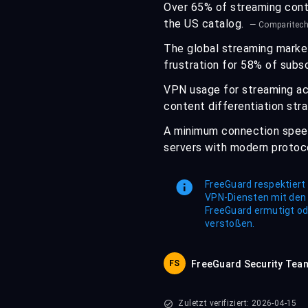
Over 65% of streaming conte
the US catalog.
— Comparitech
The global streaming market
frustration for 58% of subs
VPN usage for streaming ac
content differentiation str
A minimum connection spee
servers with modern protoc
FreeGuard respektiert 
VPN-Diensten mit den
FreeGuard ermutigt od
verstoßen.
FS
FreeGuard Security Tea
Zuletzt verifiziert: 2026-04-15