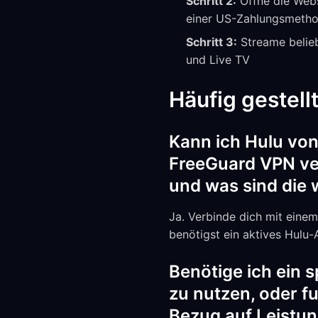
Schritt 2:
Öffne die Webs
einer US-Zahlungsmeth
Schritt 3:
Streame belieb
und Live TV
Häufig gestell
Kann ich Hulu von
FreeGuard VPN ve
und was sind die w
Ja. Verbinde dich mit einem
benötigst ein aktives Hul
Benötige ich ein 
zu nutzen, oder fu
Bezug auf Leistun