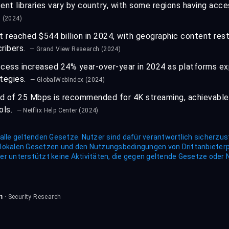
nt libraries vary by country, with some regions having acce
 (2024)
 reached $544 billion in 2024, with geographic content rest
cribers.
— Grand View Research (2024)
cess increased 24% year-over-year in 2024 as platforms exp
ategies.
— GlobalWebIndex (2024)
d of 25 Mbps is recommended for 4K streaming, achievable
ols.
— Netflix Help Center (2024)
alle geltenden Gesetze. Nutzer sind dafür verantwortlich sicherzus
 lokalen Gesetzen und den Nutzungsbedingungen von Drittanbieter
er unterstützt keine Aktivitäten, die gegen geltende Gesetze ode
m
· Security Research