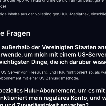
ite oder App von Hulu und melde dich an (du benötigst e
ode)
ige Inhalte aus der vollständigen Hulu-Mediathek, einschlie
te Fragen
 außerhalb der Vereinigten Staaten an
rwende, um mich mit einem US-Server
ichtigsten Dinge, die ich darüber wiss
 US-Server von FreeGuard, und Hulu funktioniert so, als w
u-Abonnement mit einer US-Zahlungsmethode.
spezielles Hulu-Abonnement, um es mi
nktioniert mein reguläres Konto, und wa
g und Zuverlässigkeit erwarten?