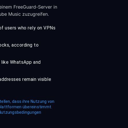
 einem FreeGuard-Server in
Tube Music zuzugreifen.
 of users who rely on VPNs
ocks, according to
s like WhatsApp and
addresses remain visible
tellen, dass ihre Nutzung von
plattformen übereinstimmt.
r Nutzungsbedingungen