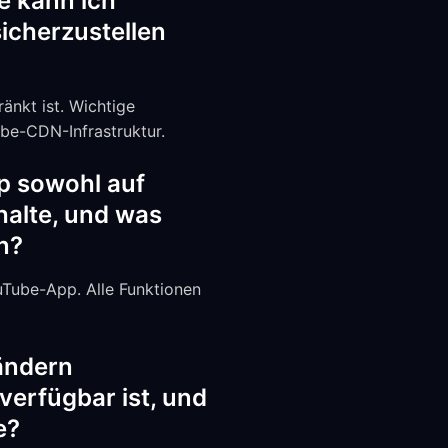
e kann ich
icherzustellen
änkt ist. Wichtige
be-CDN-Infrastruktur.
p sowohl auf
halte, und was
en?
uTube-App. Alle Funktionen
ändern
verfügbar ist, und
e?