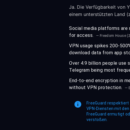
Ja. Die Verfügbarkeit von Y
einem unterstützten Land (z
Social media platforms are r
for access.
— Freedom House (
VPN usage spikes 200-500% i
download data from app st
Over 4.9 billion people use
Telegram being most freque
End-to-end encryption in me
without VPN protection.
— E
FreeGuard respektiert 
VPN-Diensten mit den
FreeGuard ermutigt od
verstoßen.