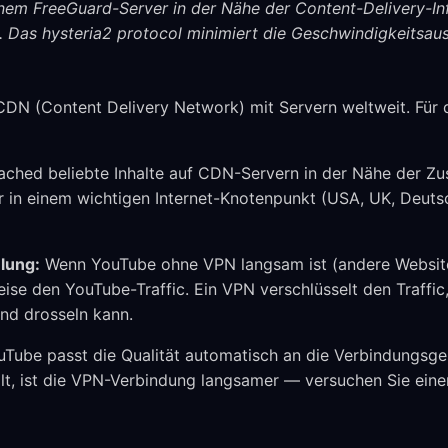
inem FreeGuard-Server in der Nähe der Content-Delivery-In
g. Das hysteria2 protocol minimiert die Geschwindigkeitsa
 CDN (Content Delivery Network) mit Servern weltweit. Für
ched beliebte Inhalte auf CDN-Servern in der Nähe der Zus
 in einem wichtigen Internet-Knotenpunkt (USA, UK, Deutsc
lung:
Wenn YouTube ohne VPN langsam ist (andere Websites
eise den YouTube-Traffic. Ein VPN verschlüsselt den Traffi
 und drosseln kann.
Tube passt die Qualität automatisch an die Verbindungsge
llt, ist die VPN-Verbindung langsamer — versuchen Sie ein