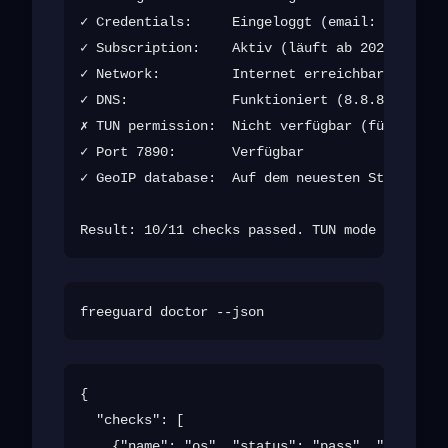
✓ Credentials:     Eingeloggt (email: u***@exa
✓ Subscription:    Aktiv (läuft ab 2026-12-01)

✓ Network:         Internet erreichbar

✓ DNS:             Funktioniert (8.8.8.8)

✗ TUN permission:  Nicht verfügbar (für TUN Mo
✓ Port 7890:       Verfügbar

✓ GeoIP database:  Auf dem neuesten Stand (202
{

  "checks": [

    {"name": "os", "status": "pass", "detail":