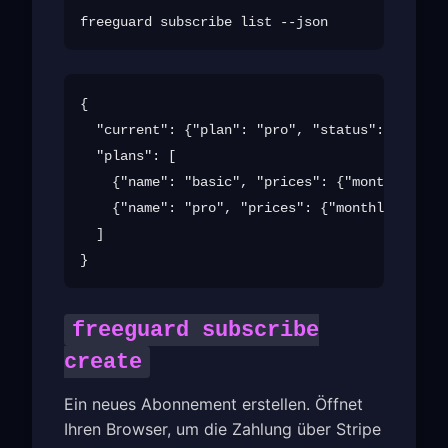
{

  "current": {"plan": "pro", "status": "active
  "plans": [

    {"name": "basic", "prices": {"monthly": 4.
    {"name": "pro", "prices": {"monthly": 9.99
  ]

freeguard subscribe
create
Ein neues Abonnement erstellen. Öffnet
Ihren Browser, um die Zahlung über Stripe