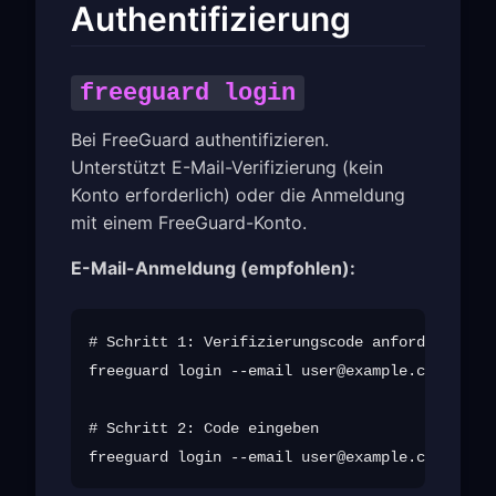
Authentifizierung
freeguard login
Bei FreeGuard authentifizieren.
Unterstützt E-Mail-Verifizierung (kein
Konto erforderlich) oder die Anmeldung
mit einem FreeGuard-Konto.
E-Mail-Anmeldung (empfohlen):
# Schritt 1: Verifizierungscode anfordern

freeguard login --email 
user@example.com
 --sen
# Schritt 2: Code eingeben

freeguard login --email 
user@example.com