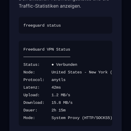
Traffic-Statistiken anzeigen.
FreeGuard VPN Status

────────────────────

Status:     ● Verbunden

Node:       United States - New York (us-new-0
Protocol:   anytls

Latenz:     42ms

Upload:     1.2 MB/s

Download:   15.8 MB/s

Dauer:      2h 15m
