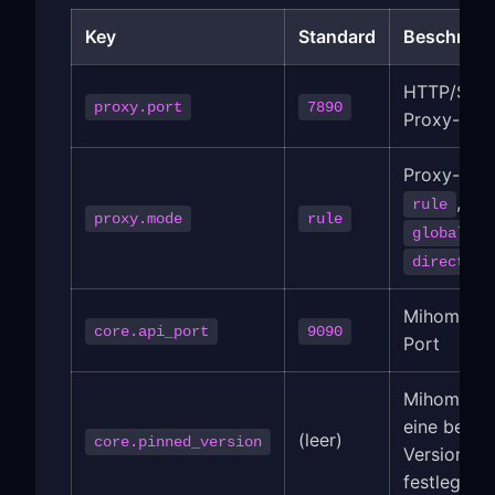
Key
Standard
Beschreib
HTTP/SOC
proxy.port
7890
Proxy-Por
Proxy-Mod
,
rule
proxy.mode
rule
,
global
direct
Mihomo-AP
core.api_port
9090
Port
Mihomo au
eine besti
(leer)
core.pinned_version
Version
festlegen