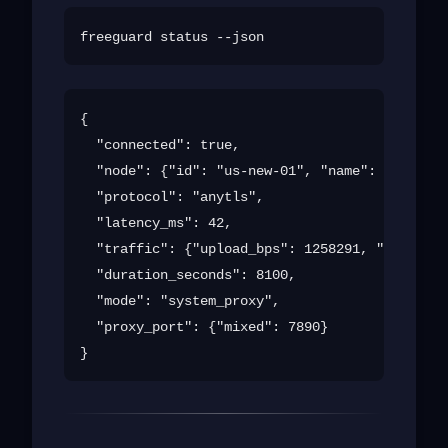
{

  "connected": true,

  "node": {"id": "us-new-01", "name": "United 
  "protocol": "anytls",

  "latency_ms": 42,

  "traffic": {"upload_bps": 1258291, "download
  "duration_seconds": 8100,

  "mode": "system_proxy",

  "proxy_port": {"mixed": 7890}
