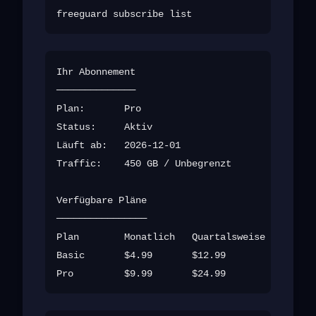
Ihr Abonnement

──────────────

Plan:       Pro

Status:     Aktiv

Läuft ab:   2026-12-01

Traffic:    450 GB / Unbegrenzt

Verfügbare Pläne

────────────────

Plan        Monatlich   Quartalsweise   Jährli
Basic       $4.99       $12.99          $39.99
