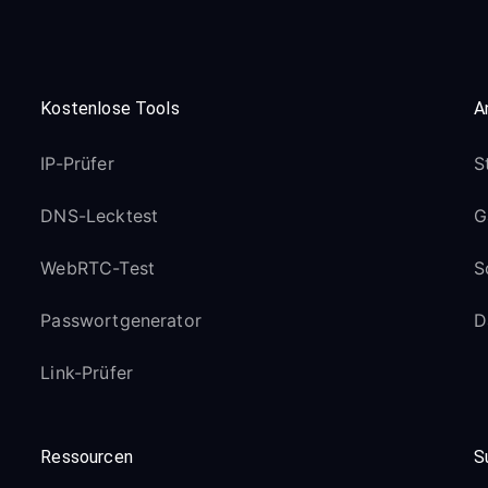
Kostenlose Tools
A
IP-Prüfer
S
DNS-Lecktest
G
WebRTC-Test
S
Passwortgenerator
D
Link-Prüfer
Ressourcen
S