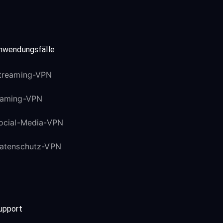
nwendungsfälle
treaming-VPN
aming-VPN
ocial-Media-VPN
atenschutz-VPN
upport