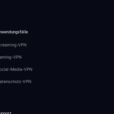
nwendungsfälle
treaming-VPN
aming-VPN
ocial-Media-VPN
atenschutz-VPN
upport