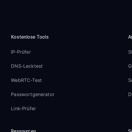
Kostenlose Tools
A
IP-Prüfer
S
DNS-Lecktest
G
WebRTC-Test
S
Passwortgenerator
D
Link-Prüfer
Ressourcen
S