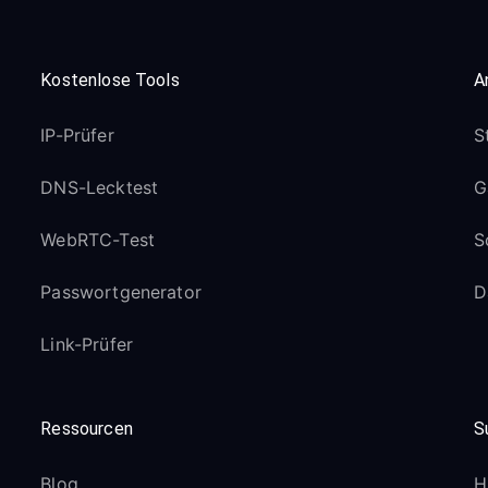
Kostenlose Tools
A
IP-Prüfer
S
DNS-Lecktest
G
WebRTC-Test
S
Passwortgenerator
D
Link-Prüfer
Ressourcen
S
Blog
H