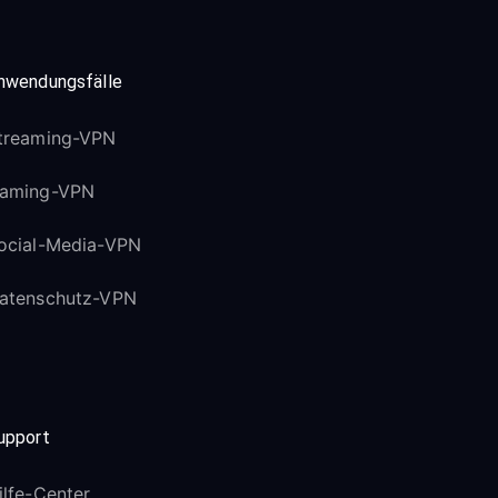
nwendungsfälle
treaming-VPN
aming-VPN
ocial-Media-VPN
atenschutz-VPN
upport
ilfe-Center