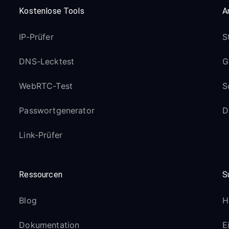
Kostenlose Tools
A
IP-Prüfer
S
DNS-Lecktest
G
WebRTC-Test
S
Passwortgenerator
D
Link-Prüfer
Ressourcen
S
Blog
H
Dokumentation
E