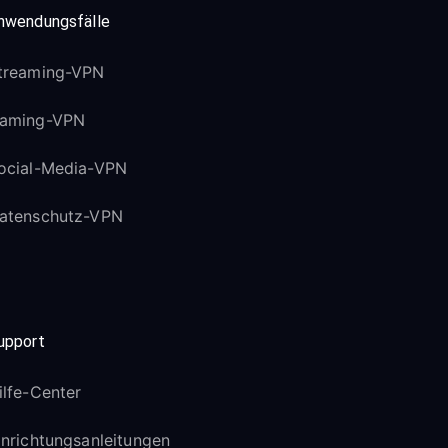
nwendungsfälle
treaming-VPN
aming-VPN
ocial-Media-VPN
atenschutz-VPN
upport
ilfe-Center
inrichtungsanleitungen