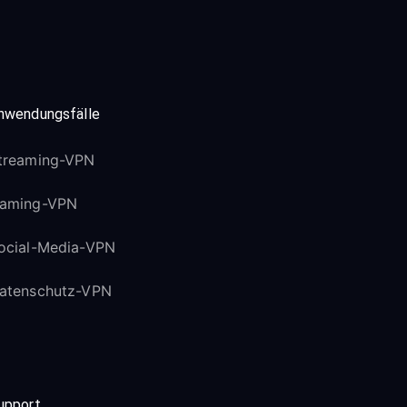
nwendungsfälle
treaming-VPN
aming-VPN
ocial-Media-VPN
atenschutz-VPN
upport