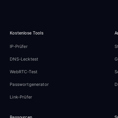
Kostenlose Tools
A
IP-Prüfer
S
DNS-Lecktest
G
WebRTC-Test
S
Passwortgenerator
D
Link-Prüfer
Ressourcen
S