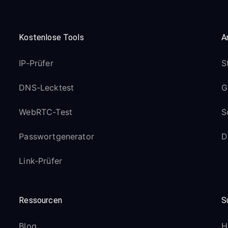
Kostenlose Tools
A
IP-Prüfer
S
DNS-Lecktest
G
WebRTC-Test
S
Passwortgenerator
D
Link-Prüfer
Ressourcen
S
Blog
H