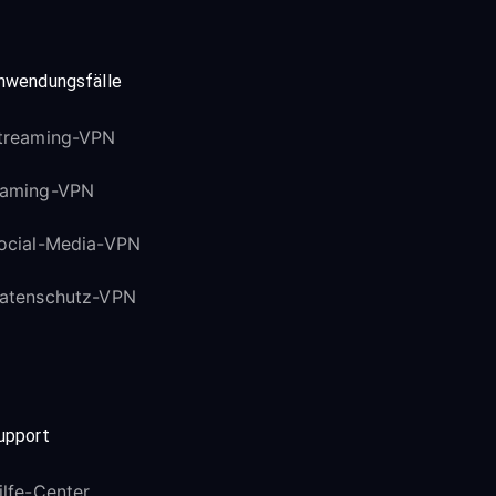
nwendungsfälle
treaming-VPN
aming-VPN
ocial-Media-VPN
atenschutz-VPN
upport
ilfe-Center