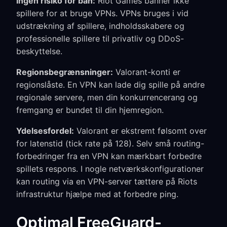
Ingen risiko for ban:
Riot Games banner ikke
spillere for at bruge VPNs. VPNs bruges i vid
udstrækning af spillere, indholdsskabere og
professionelle spillere til privatliv og DDoS-
beskyttelse.
Regionsbegrænsninger:
Valorant-konti er
regionslåste. En VPN kan lade dig spille på andre
regionale servere, men din konkurrencerang og
fremgang er bundet til din hjemregion.
Ydelsesfordel:
Valorant er ekstremt følsomt over
for latenstid (tick rate på 128). Selv små routing-
forbedringer fra en VPN kan mærkbart forbedre
spillets respons. I nogle netværkskonfigurationer
kan routing via en VPN-server tættere på Riots
infrastruktur hjælpe med at forbedre ping.
Optimal FreeGuard-