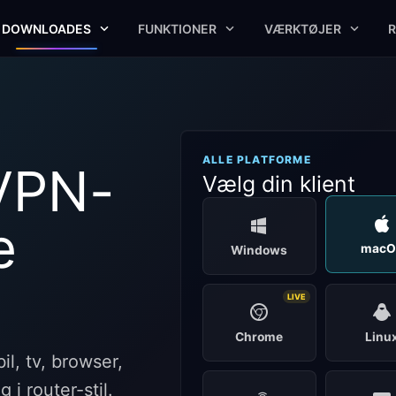
DOWNLOADES
FUNKTIONER
VÆRKTØJER
ALLE PLATFORME
VPN-
Vælg din klient
e
macO
Windows
LIVE
Chrome
Linu
l, tv, browser,
i router-stil.