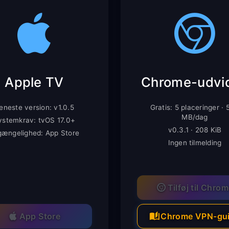
Apple TV
eneste version: v1.0.5
Gratis: 5 placeringer ·
MB/dag
ystemkrav: tvOS 17.0+
v0.3.1 · 208 KiB
lgængelighed: App Store
Ingen tilmelding
Tilføj til Chro
App Store
Chrome VPN-gu