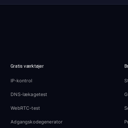
Gratis værktøjer
B
IP-kontrol
S
DNS-lækagetest
G
WebRTC-test
S
Adgangskodegenerator
P