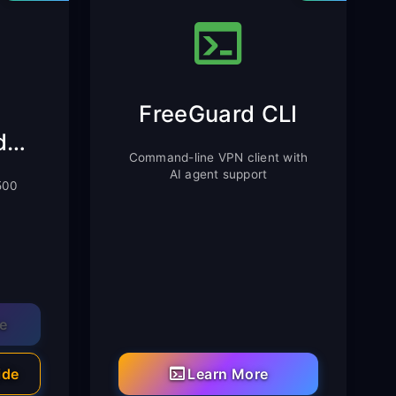
FreeGuard CLI
Chrome-udvidelse
Command-line VPN client with
AI agent support
 500
me
ide
Learn More