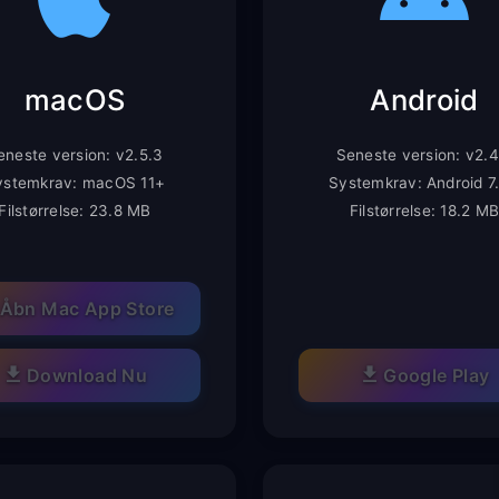
macOS
Android
eneste version: v2.5.3
Seneste version: v2.4
ystemkrav: macOS 11+
Systemkrav: Android 7
Filstørrelse: 23.8 MB
Filstørrelse: 18.2 M
Åbn Mac App Store
Download Nu
Google Play