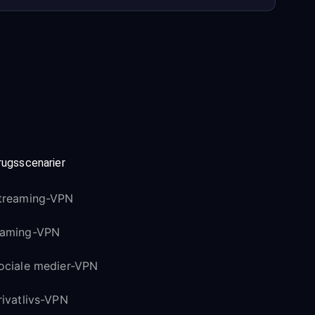
rugsscenarier
treaming-VPN
aming-VPN
ociale medier-VPN
rivatlivs-VPN