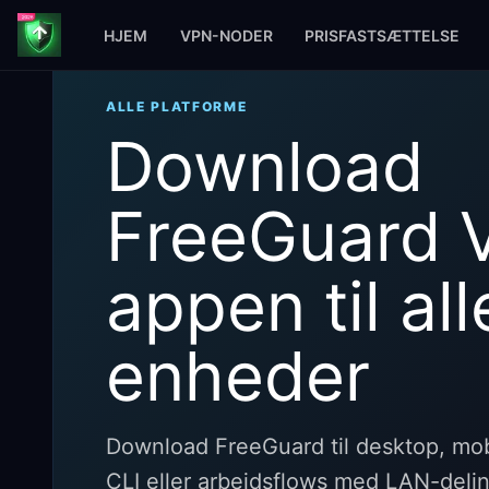
HJEM
VPN-NODER
PRISFASTSÆTTELSE
ALLE PLATFORME
Download
FreeGuard 
appen til all
enheder
Download FreeGuard til desktop, mobi
CLI eller arbejdsflows med LAN-deling 