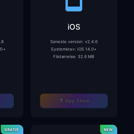
iOS
.8
Seneste version: v2.4.6
.0+
Systemkrav: iOS 14.0+
B
Filstørrelse: 32.6 MB
App Store
GRATIS
NEW