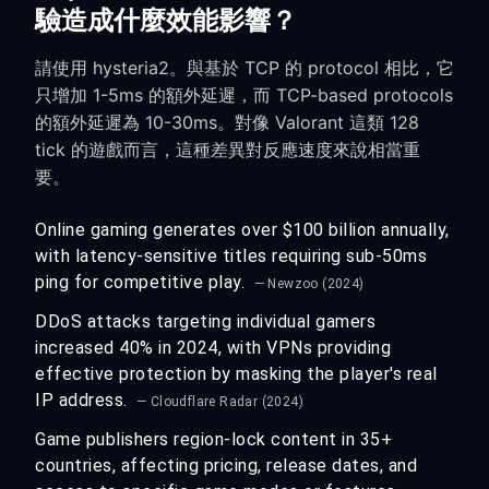
驗造成什麼效能影響？
請使用 hysteria2。與基於 TCP 的 protocol 相比，它
只增加 1-5ms 的額外延遲，而 TCP-based protocols
的額外延遲為 10-30ms。對像 Valorant 這類 128
tick 的遊戲而言，這種差異對反應速度來說相當重
要。
Online gaming generates over $100 billion annually,
with latency-sensitive titles requiring sub-50ms
ping for competitive play.
— Newzoo (2024)
DDoS attacks targeting individual gamers
increased 40% in 2024, with VPNs providing
effective protection by masking the player's real
IP address.
— Cloudflare Radar (2024)
Game publishers region-lock content in 35+
countries, affecting pricing, release dates, and