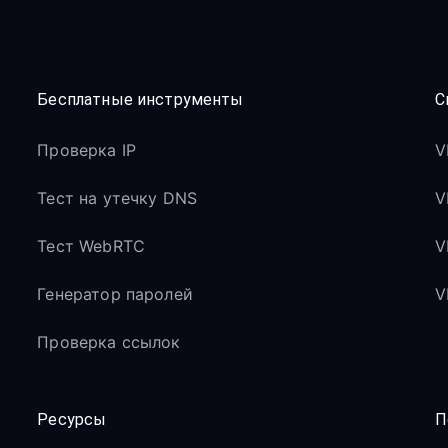
Бесплатные инструменты
С
Проверка IP
V
Тест на утечку DNS
V
Тест WebRTC
V
Генератор паролей
V
Проверка ссылок
Ресурсы
П