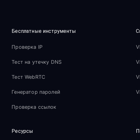
Бесплатные инструменты
С
Проверка IP
V
Тест на утечку DNS
V
Тест WebRTC
V
Генератор паролей
V
Проверка ссылок
Ресурсы
П