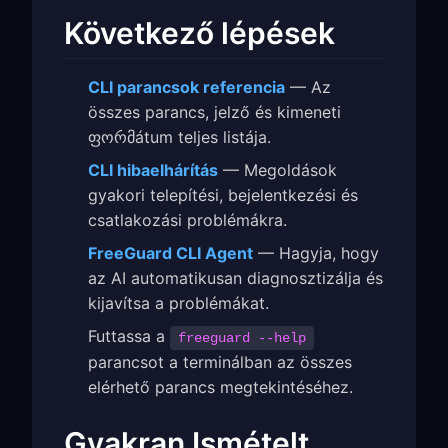
Következő lépések
CLI parancsok referencia
— Az
összes parancs, jelző és kimeneti
ფორმátum teljes listája.
CLI hibaelhárítás
— Megoldások
gyakori telepítési, bejelentkezési és
csatlakozási problémákra.
FreeGuard CLI Agent
— Hagyja, hogy
az AI automatikusan diagnosztizálja és
kijavítsa a problémákat.
Futtassa a
freeguard --help
parancsot a terminálban az összes
elérhető parancs megtekintéséhez.
Gyakran Ismételt