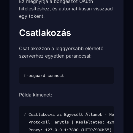
Ez megnyitja a böngészőt OAuth
hitelesítéshez, és automatikusan visszaad
egy tokent.
Csatlakozás
Csatlakozzon a leggyorsabb elérhető
szerverhez egyetlen paranccsal:
Példa kimenet:
✓ Csatlakozva az Egyesült Államok - New York (
  Protokoll: anytls | Késleltetés: 42ms
