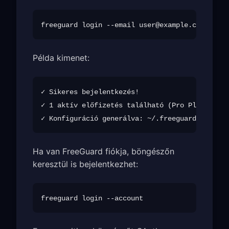
freeguard login --email 
user@example.com
Példa kimenet:
✓ Sikeres bejelentkezés!

✓ 1 aktív előfizetés található (Pro Plan, lejá
Ha van FreeGuard fiókja, böngészőn
keresztül is bejelentkezhet: