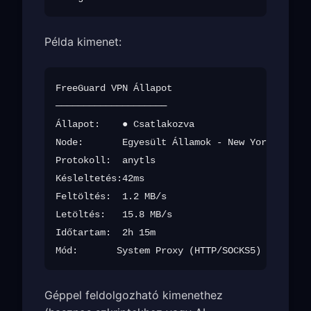
Példa kimenet:
FreeGuard VPN Állapot

────────────────────

Állapot:    ● Csatlakozva

Node:       Egyesült Államok - New York (us-ne
Protokoll:  anytls

Késleltetés:42ms

Feltöltés:  1.2 MB/s

Letöltés:   15.8 MB/s

Időtartam:  2h 15m

Géppel feldolgozható kimenethez