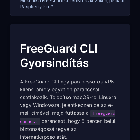
Működik a FreeGuard CLI ARM eszközökön, például
Raspberry Pi-n?
FreeGuard CLI
Gyorsindítás
A FreeGuard CLI egy parancssoros VPN
kliens, amely egyetlen paranccsal
csatlakozik. Telepítse macOS-re, Linuxra
vagy Windowsra, jelentkezzen be az e-
mail címével, majd futtassa a
freeguard
parancsot, hogy 5 percen belül
connect
biztonságossá tegye az
internetkapcsolatát.