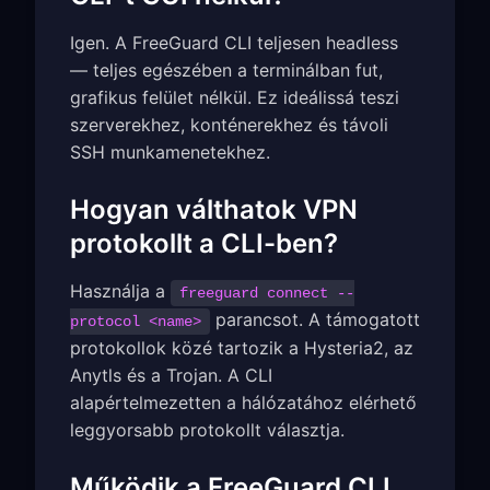
Igen. A FreeGuard CLI teljesen headless
— teljes egészében a terminálban fut,
grafikus felület nélkül. Ez ideálissá teszi
szerverekhez, konténerekhez és távoli
SSH munkamenetekhez.
Hogyan válthatok VPN
protokollt a CLI-ben?
Használja a
freeguard connect --
parancsot. A támogatott
protocol <name>
protokollok közé tartozik a Hysteria2, az
Anytls és a Trojan. A CLI
alapértelmezetten a hálózatához elérhető
leggyorsabb protokollt választja.
Működik a FreeGuard CLI