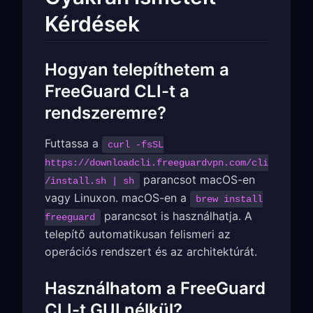
Kérdések
Hogyan telepíthetem a
FreeGuard CLI-t a
rendszeremre?
Futtassa a
curl -fsSL
https://downloadcli.freeguardvpn.com/cli
parancsot macOS-en
/install.sh | sh
vagy Linuxon. macOS-en a
brew install
parancsot is használhatja. A
freeguard
telepítő automatikusan felismeri az
operációs rendszert és az architektúrát.
Használhatom a FreeGuard
CLI-t GUI nélkül?