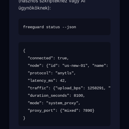
(hasznos szkriptekhez vagy AI
ügynököknek):
{

  "connected": true,

  "node": {"id": "us-new-01", "name": "Egyesül
  "protocol": "anytls",

  "latency_ms": 42,

  "traffic": {"upload_bps": 1258291, "download
  "duration_seconds": 8100,

  "mode": "system_proxy",

  "proxy_port": {"mixed": 7890}
