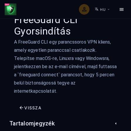
HU
FreeGuard CLI
Gyorsindítás
A FreeGuard CLI egy parancssoros VPN kliens,
amely egyetlen paranccsal csatlakozik.
Telepítse macOS-re, Linuxra vagy Windowsra,
jelentkezzen be az e-mail címével, majd futtassa
a `freeguard connect` parancsot, hogy 5 percen
belül biztonságossá tegye az
internetkapcsolatát.
VISSZA
Tartalomjegyzék