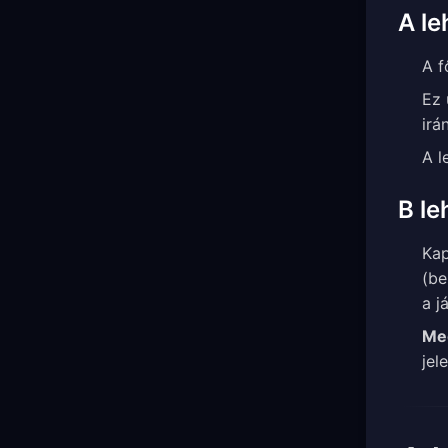
A le
A f
Ez 
irá
A l
B le
Ka
(be
a j
Me
jel