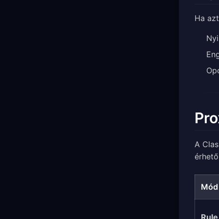
Ha azt
Ny
En
Opc
Pro
A Cla
érhető
Mód
Rule