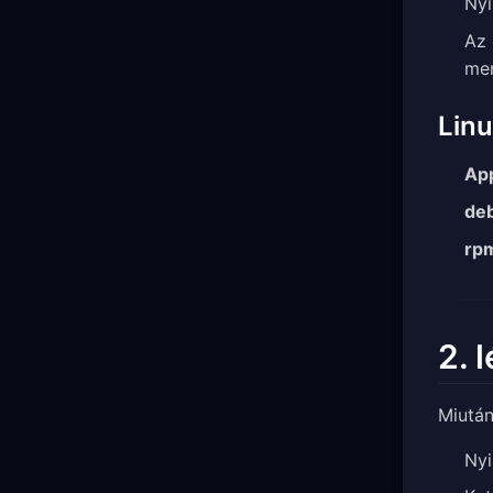
Ny
Az 
men
Lin
Ap
de
rp
2. 
Miután
Ny