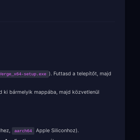
). Futtasd a telepítőt, majd
Verge_x64-setup.exe
 ki bármelyik mappába, majd közvetlenül
lhez,
Apple Siliconhoz).
aarch64