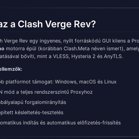
az a Clash Verge Rev?
h Verge Rev egy ingyenes, nyílt forráskódú GUI kliens a P
mo
motorra épül (korábban Clash.Meta néven ismert), amely 
tásával bővíti, mint a VLESS, Hysteria 2 és AnyTLS.
ellemzők:
b platformot támogat: Windows, macOS és Linux
 mód a teljes rendszerszintű Proxyhoz
bályalapú forgalomirányítás
pített késleltetés-tesztelés
omatikus indítás és automatikus előfizetés-frissítés