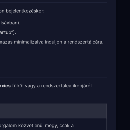
on bejelentkezéskor:
alsávban).
rtup”).
mazás minimalizálva induljon a rendszertálcára.
oxies
fülről vagy a rendszertálca ikonjáról
forgalom közvetlenül megy, csak a