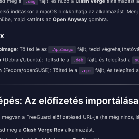
isd meg a
fájlt, és húzd a
Clash Verge
alkalmazást 
.dmg
első indításkor a macOS blokkolhatja az alkalmazást. Menj
übe, majd kattints az
Open Anyway
gombra.
ux
pImage
: Töltsd le az
fájlt, tedd végrehajthatóvá
.AppImage
b
(Debian/Ubuntu): Töltsd le a
fájlt, és telepítsd a
.deb
s
m
(Fedora/openSUSE): Töltsd le a
fájlt, és telepítsd 
.rpm
lépés: Az előfizetés importálása
 megvan a FreeGuard előfizetésed URL-je (ha még nincs, l
isd meg a
Clash Verge Rev
alkalmazást.