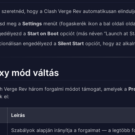
 szeretnéd, hogy a Clash Verge Rev automatikusan elindulj
isd meg a
Settings
menüt (fogaskerék ikon a bal oldali old
gedélyezd a
Start on Boot
opciót (más néven “Launch at Sta
ionálisan engedélyezd a
Silent Start
opciót, hogy az alkal
xy mód váltás
sh Verge Rev három forgalmi módot támogat, amelyek a
Pr
k el:
Leírás
Szabályok alapján irányítja a forgalmat — a legtöbb 