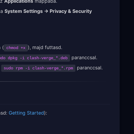
az
Applications
mappába.
 a
System Settings → Privacy & Security
 (
), majd futtasd.
chmod +x
paranccsal.
udo dpkg -i clash-verge_*.deb
a
paranccsal.
sudo rpm -i clash-verge_*.rpm
ásd:
Getting Started
):