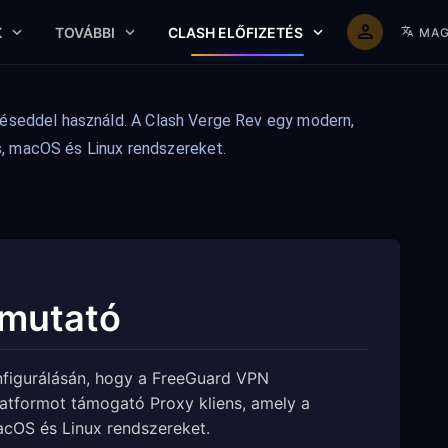
K
TOVÁBBI
CLASH ELŐFIZETÉS
MAG
téseddel használd. A Clash Verge Rev egy modern,
s, macOS és Linux rendszereket.
tmutató
nfigurálásán, hogy a FreeGuard VPN
latformot támogató Proxy kliens, amely a
cOS és Linux rendszereket.