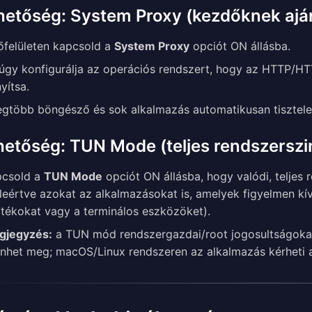
hetőség: System Proxy (kezdőknek aján
őfelületen kapcsold a
System Proxy
opciót ON állásba.
úgy konfigurálja az operációs rendszert, hogy az HTTP/HT
nyítsa.
egtöbb böngésző és sok alkalmazás automatikusan tiszteletb
hetőség: TUN Mode (teljes rendszerszi
pcsold a
TUN Mode
opciót ON állásba, hogy valódi, teljes
leértve azokat az alkalmazásokat is, amelyek figyelmen kív
átékokat vagy a terminálos eszközöket).
gjegyzés:
a TUN mód rendszergazdai/root jogosultságokat
enhet meg; macOS/Linux rendszeren az alkalmazás kérheti a