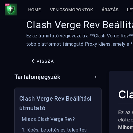
HOME
VPN CSOMÓPONTOK
ÁRAZÁS
LE
Clash Verge Rev Beállí
Ez az útmutató végigvezeti a **Clash Verge Rev**
több platformot támogató Proxy kliens, amely a 
VISSZA
Tartalomjegyzék
Cl
Clash Verge Rev Beállítási
útmutató
Ez az 
Mi az a Clash Verge Rev?
előfiz
Mihom
1. lépés: Letöltés és telepítés