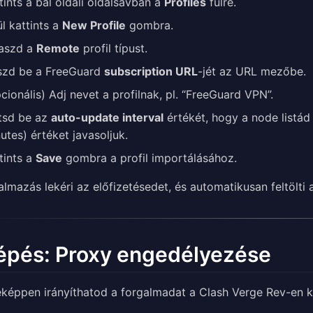
tints a bal oldali oldalsávban a
Profiles
fülre.
ül kattints a
New Profile
gombra.
aszd a
Remote
profil típust.
eszd be a FreeGuard
subscription URL
-jét az URL mezőbe.
cionális) Adj nevet a profilnak, pl. “FreeGuard VPN”.
ítsd be az
auto-update interval
értékét, hogy a node listá
utes) értéket javasoljuk.
tints a
Save
gombra a profil importálásához.
almazás lekéri az előfizetésedet, és automatikusan feltölti a
lépés: Proxy engedélyezése
eképpen irányíthatod a forgalmadat a Clash Verge Rev-en k