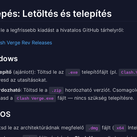
lépés: Letöltés és telepítés
 le a legfrissebb kiadást a hivatalos GitHub tárhelyről:
sh Verge Rev Releases
dows
epítő
(ajánlott): Töltsd le az
telepítőfájlt (pl.
.exe
Clash.
esd az utasításokat.
rdozható
: Töltsd le a
hordozható verziót. Csomagold
.zip
tasd a
fájlt — nincs szükség telepítésre.
Clash Verge.exe
cOS
tsd le az architektúrádnak megfelelő
fájlt (
Inte
.dmg
x64