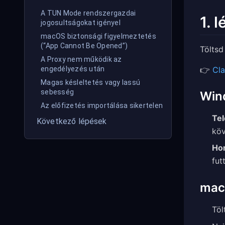
A TUN Mode rendszergazdai
1. 
jogosultságokat igényel
macOS biztonsági figyelmeztetés
(“App Cannot Be Opened”)
Töltsd
A Proxy nem működik az
👉
Cla
engedélyezés után
Magas késleltetés vagy lassú
sebesség
Win
Az előfizetés importálása sikertelen
Tel
Következő lépések
köv
Ho
fut
ma
Töl