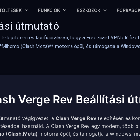
TÖLTÉSEK
FUNKCIÓK
ESZKÖZÖK
FORRÁSO
tási útmutató
 telepítésén és konfigurálásán, hogy a FreeGuard VPN előfize
**Mihomo (Clash.Meta)** motorra épül, és támogatja a Window
ash Verge Rev Beállítási ú
útmutató végigvezeti a
Clash Verge Rev
telepítésén és ko
etéseddel használd. A Clash Verge Rev egy modern, több p
o (Clash.Meta)
motorra épül, és támogatja a Windows, ma