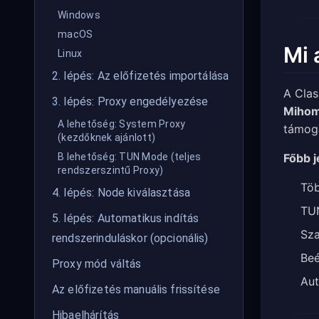
Windows
macOS
Mi 
Linux
2. lépés: Az előfizetés importálása
A Clas
3. lépés: Proxy engedélyezése
Miho
A lehetőség: System Proxy
támoga
(kezdőknek ajánlott)
Főbb j
B lehetőség: TUN Mode (teljes
rendszerszintű Proxy)
Töb
4. lépés: Node kiválasztása
TUN
5. lépés: Automatikus indítás
Sza
rendszerinduláskor (opcionális)
Beé
Proxy mód váltás
Aut
Az előfizetés manuális frissítése
Hibaelhárítás