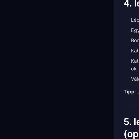
4. 
Lép
Eg
Bon
Kat
Kat
ok 
Vál
Tipp:
a
5. 
(op