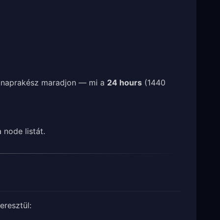
d naprakész maradjon — mi a
24 hours
(1440
 node listát.
eresztül: