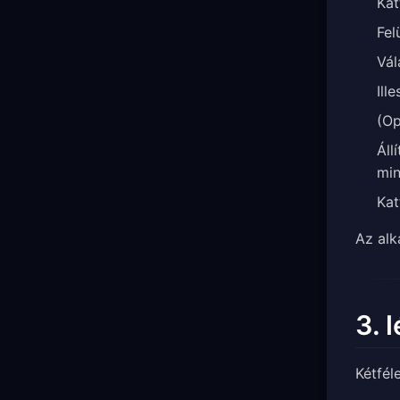
Kat
Fel
Vál
Ill
(Op
Áll
min
Kat
Az alk
3. 
Kétfél