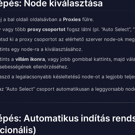
lépés: Node kiválasztása
j a bal oldali oldalsávban a
Proxies
fülre.
y vagy több
proxy csoportot
fogsz látni (pl. “Auto Select”, 
tsd ki a proxy csoportot az elérhető szerver node-ok meg
tints egy node-ra a kiválasztásához.
tints a
villám ikonra
, vagy jobb gombbal kattints, majd vá
sebességének ellenőrzéséhez.
aszd a legalacsonyabb késleltetésű node-ot a legjobb telj
z “Auto Select” csoport automatikusan a leggyorsabb node-o
lépés: Automatikus indítás rend
cionális)