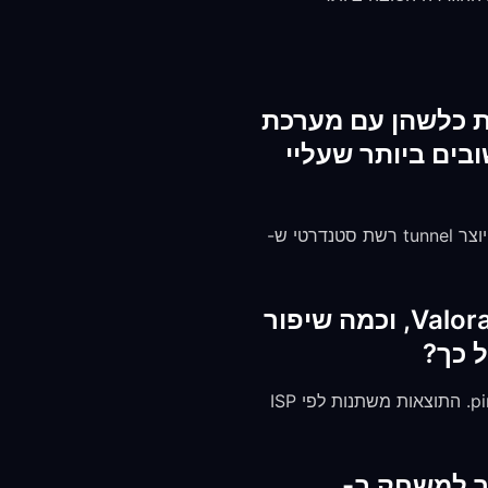
Valo יגרום להתנגשויות כלשהן עם מערכת
ברים החשובים ביותר שעליי
לא. FreeGuard VPN תואם ל-Vanguard. Riot אינה חוסמת שחקנים על שימוש ב-VPNs. ה-VPN יוצר tunnel רשת סטנדרטי ש-
האם FreeGuard VPN באמת יכול להוריד את ה-ping שלי ב-Valorant, וכמה שיפור
ל כך?
אם הניתוב של ה-VPN יעיל יותר מהנתיב ברירת המחדל של ה-ISP שלך, ייתכן שתראה שיפור ב-ping. התוצאות משתנות לפי ISP
ק את ה-ping הנמוך ביותר למשחק ב-