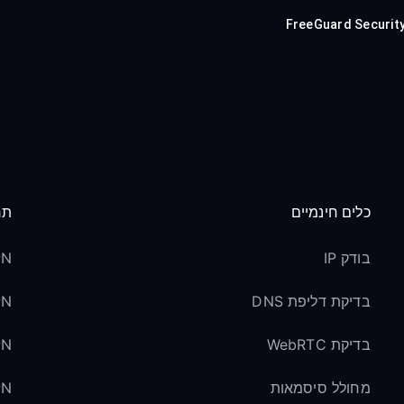
FreeGuard Securit
כלים חינמיים
תר
בודק IP
VPN לס
בדיקת דליפת DNS
VPN ל
בדיקת WebRTC
VPN למד
מחולל סיסמאות
VPN ל