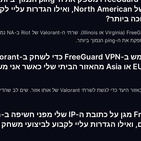
Valorant בשרתים של North American, ואיל
כה ביותר?
השתמש בשרתי
p הנמוך ביותר.
אזוריים אחרים כמו EU או Asia מהאזור הביתי שלי כ
כן. התחבר לשרת FreeGuard באזור היעד כדי לגשת לשרתי rant
הא
נירים, ואילו הגדרות עליי לקבוע לביצועי משח