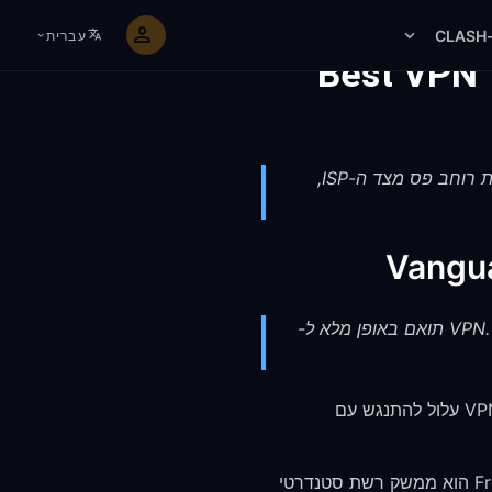
C
עברית
Best VPN 
FreeGuard VPN עוזר לשחקני Valorant עם הגנה מפני DDoS באמצעות הסתרת IP, עקיפת הגבלת רוחב פס מצד ה-ISP,
ה-Vanguard anti-cheat של Valorant פועל ברמת הקרנל אך אינו חוסם תוכנת VPN. FreeGuard VPN תואם באופן מלא ל-
Valorant משתמש ב-Vanguard, מערכת anti-cheat ברמת הקרנל. חלק מהשחקנים חוששים ש-VPN עלול להתנגש עם
Vanguard אינו חוסם או מסמן תוכנת VPN. מתאם ה-VPN tunnel של FreeGuard הוא ממשק רשת סטנדרטי