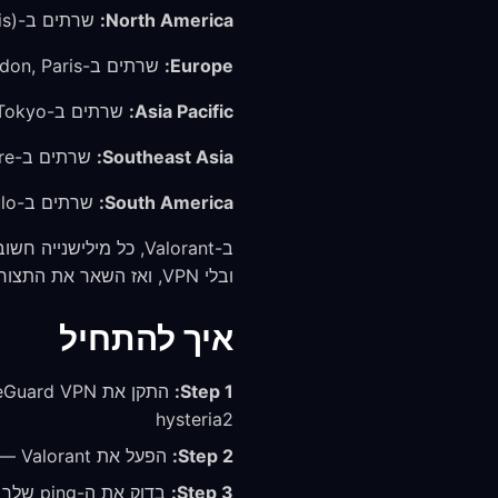
North America:
שרתים ב-US East (Virginia/Illinois). השתמש ב-FreeGuard US East לקבלת ה-ping הנמוך ביותר.
Europe:
שרתים ב-Frankfurt, London, Paris, ועוד. השתמש ב-FreeGuard Germany או UK בהתאם למיקומך.
Asia Pacific:
שרתים ב-Tokyo ו-Hong Kong. השתמש ב-FreeGuard Japan למשחק באזור AP.
Southeast Asia:
שרתים ב-Singapore. השתמש ב-FreeGuard Singapore.
South America:
שרתים ב-Sao Paulo. השתמש ב-FreeGuard Brazil.
ובלי VPN, ואז השאר את התצורה שמספקת לך את ה-ping הנמוך והעקבי ביותר.
איך להתחיל
Step 1:
hysteria2
Step 2:
הפעל את Valorant — ה-anti-cheat של Vanguard תואם באופן מלא ל-FreeGuard VPN
Step 3:
בדוק את ה-ping שלך בנתוני הרשת במשחק והשווה אותו ל-ping בלי VPN כדי למצוא את ההגדרה הטובה ביותר