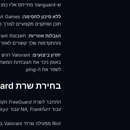
ש-Vanguard מתייחס אליו כמו לכל חיבור רשת אחר.
ללא סיכון לחסימה:
תוכן ושחקנים מקצועיים לצורך פרטי
הגבלות אזוריות:
וההתקדמות שלך קשורים לאזור 
יתרון ביצועים:
לשפר את ה-ping.
בחירת שרת FreeGuard אופטימלית ל-Valorant לפי אזור
עבור NA, Frankfurt עבור EU, Tokyo עבור AP, Singapore עבור SEA.
Riot מפעילה שרתי Valorant באזורים הבאים: