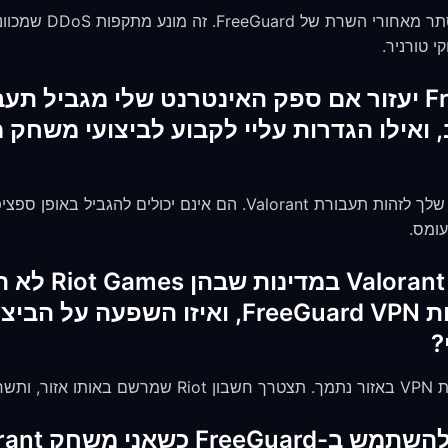
כן. ה-IP האמיתי שלך תמיד
האם FreeGuard VPN יעזור אם ספק האינטרנט שלי מגב
ואילו הגדרות עליי לקבוע לביצועי משחק 
כן. הצפנת VPN מונעת מה-ISP שלך לזהות תעבורת Valorant. הם אינם
עומס.
האם אני יכול לש
באופן רשמי באמצעות FreeGuard VPN, ואיזו ה
?