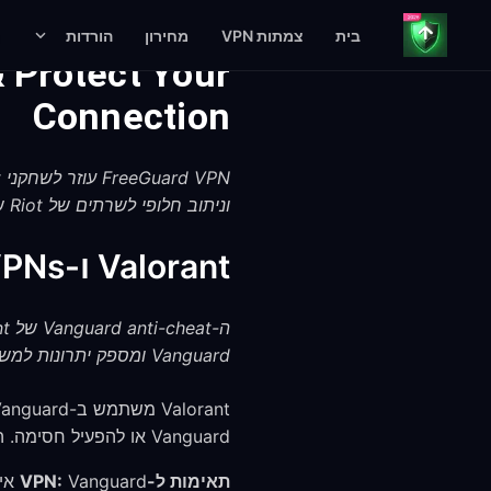
בית
צמתות VPN
מחירון
הורדות
 Protect Your
Connection
וניתוב חלופי לשרתים של Riot שעשוי לעזור לשפר את ה-ping בחלק מהתצורות הרשתיות.
Valorant ו-VPNs: מה עובד ומה צריך לדעת על Vanguard
Vanguard ומספק יתרונות למשחק תחרותי.
Vanguard או להפעיל חסימה. הנה המציאות:
תאימות ל-VPN: