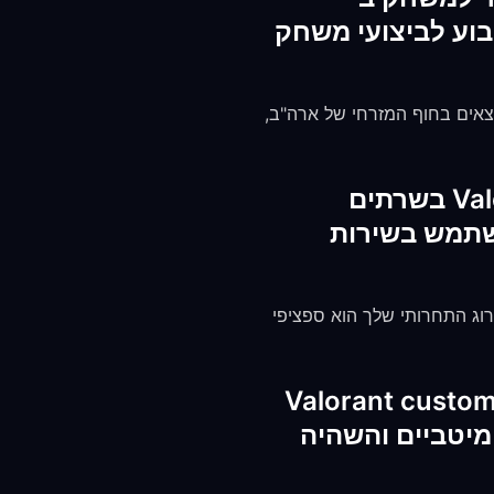
ו הגדרות עליי לקבוע לביצועי משחק
 FreeGuard US East (Virginia או Illinois). שרתי ה-Valorant של Riot ב-NA נמצאים בחוף המזרחי של ארה"ב,
האם אני יכול להשתמש ב-FreeGuard VPN כדי לשחק ב-Valorant בשרתים
אשר אני משתמש בשירות
Valo של אותו אזור. שים לב שהדירוג התחרותי שלך הוא ספציפי
ם FreeGuard VPN מגן על כתובת ה-IP שלי מפני חשיפה ב-Valorant custom
ק מיטביים והשהיה