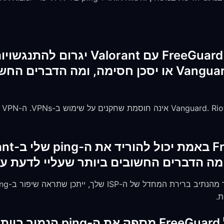
האם שימוש ב-FreeGuard VPN עם rant
ה-anti-cheat של Vanguard או יסכן חסימה, ומה הד
ומה הדברים החשובים ביותר שעליי לדעת ע
ת.
איזה מיקום שרת של FreeGuard מספ