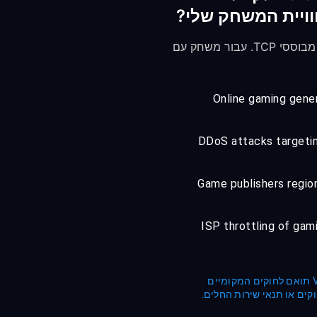
השתמש ב-hysteria2. הוא מוסיף רק 1-5ms של overhead בהשוואה ל-10-30ms של פרוטוקולים מבוססי TCP. עבור משחק עם
Online gaming gener
DDoS attacks targetin
Game publishers region
ISP throttling of gami
FreeGuard מכבדת את כל החוקים החלים. המשתמשים אחראים לוודא שהשימוש שלהם בשירותי VPN תואם לחוקים המקומיים