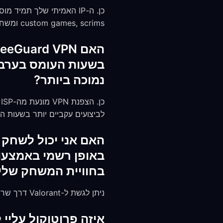
custom games, scrims ומשחקי טורניר.
בשעות העומס בערב, 
נמוכה ביותר?
לביצועים עקביים יותר בשעות ה
בחוויית המשחק שלי
ניתן לגשת ל-Valorant דרך שרת VPN באזור נתמך. תצטרך חשבון Riot שמרשם באותו אזור, ותשחק בשרתים של אותו אזור.