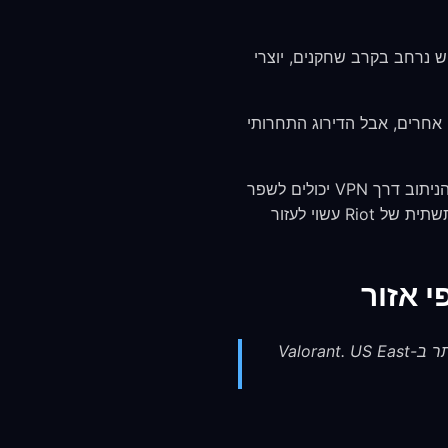
 שימוש ב-VPNs. VPNs נמצאים בשימוש נרחב בקרב שחקנים, יוצרי
ק בשרתים אזוריים אחרים, אבל הדירוג התחרותי
Valorant רגיש מאוד ל-latency (tick rate של 128). אפילו שיפורים קטנים בנתיב הניתוב דרך VPN יכולים לשפר
באופן ניכר את תגובתיות המשחק. בחלק מהתצורות הרשתיות, ניתוב דרך שרת VPN הקרוב יותר לתשתית של Riot עשוי לעזור
התחבר לשרת FreeGuard הקרוב ביותר לשרת המשחק האזורי של Riot לקבלת ה-ping הנמוך ביותר ב-Valorant. US East