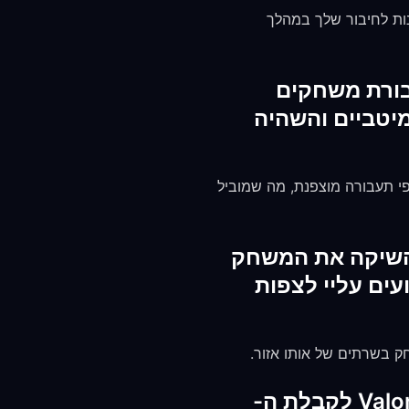
 מוסתר מאחורי השרת של FreeGuard. זה מונע מתקפות DDoS שמכוונות לחיבור שלך במהלך
יל תעבורת משחקים
מיטביים והשהיה
 יכולים להגביל באופן ספציפי תעבורה מוצפנת, מה שמוביל
חק Valorant במדינות שבהן Riot Games לא השיקה את המשחק
שפעה על הביצועים עליי לצפות
איזה פרוטוקול עליי להשתמש ב-FreeGuard כשאני משחק Valorant לקבלת ה-