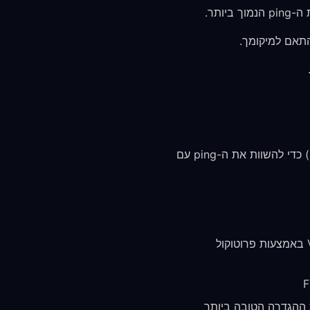
ב-Valorant, כל מילישנייה חשובה. השתמש בנתוני הרשת שבמשחק (Settings → Video → Stats) כדי להשוות את ה-ping עם
התקן את FreeGuard VPN והתחבר לשרת קרוב לאזור של שרת המשחק שלך ב-Valorant באמצעות פרוטוקול