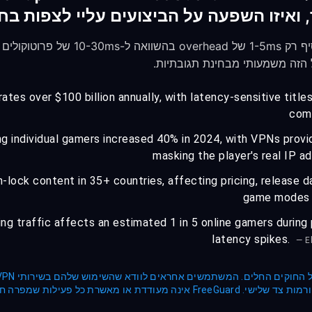
ates over $100 billion annually, with latency-sensitive title
comp
g individual gamers increased 40% in 2024, with VPNs provi
masking the player's real IP a
-lock content in 35+ countries, affecting pricing, release d
game modes 
ng traffic affects an estimated 1 in 5 online gamers during p
latency spikes.
— E
ת כל פעילות שמפרה חוקים או תנאי שירות החלים.