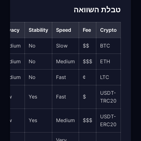
טבלת השוואה
Privacy
Stability
Speed
Fee
Crypto
Medium
No
Slow
$$
BTC
Medium
No
Medium
$$$
ETH
Medium
No
Fast
¢
LTC
USDT-
Low
Yes
Fast
$
TRC20
USDT-
Low
Yes
Medium
$$$
ERC20
Very