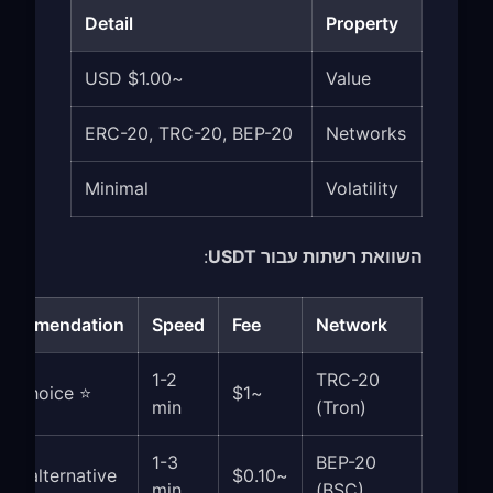
Detail
Property
~$1.00 USD
Value
ERC-20, TRC-20, BEP-20
Networks
Minimal
Volatility
השוואת רשתות עבור USDT
:
commendation
Speed
Fee
Network
1-2
TRC-20
⭐ Best choice
~$1
min
(Tron)
1-3
BEP-20
od alternative
~$0.10
min
(BSC)