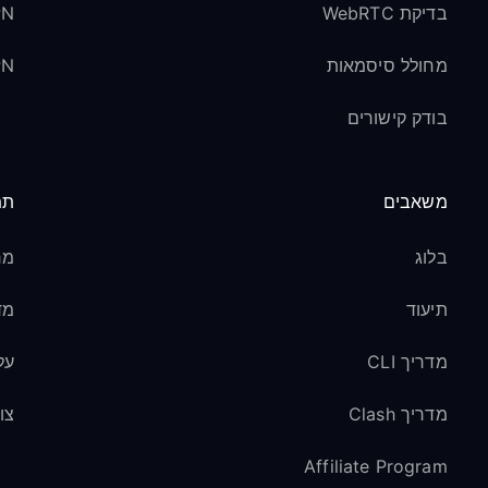
בדיקת WebRTC
VPN למד
מחולל סיסמאות
VPN ל
בודק קישורים
משאבים
תמ
בלוג
מר
תיעוד
מד
מדריך CLI
על
מדריך Clash
צו
Affiliate Program