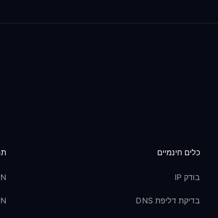
כלים חינמיים
תר
בודק IP
VPN לס
בדיקת דליפת DNS
VPN ל