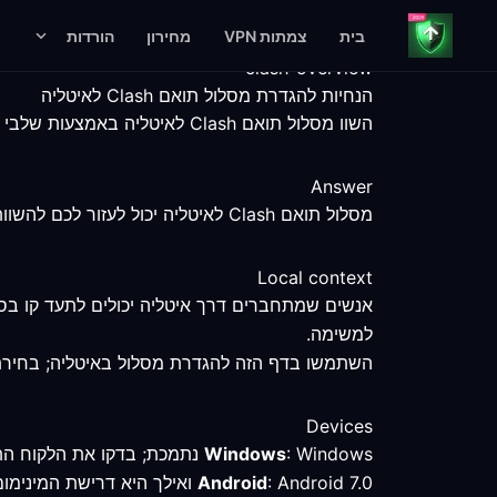
בית
צמתות VPN
מחירון
הורדות
clash-overview
הנחיות להגדרת מסלול תואם Clash לאיטליה
השוו מסלול תואם Clash לאיטליה באמצעות שלבי הגדרה מדודים, עובדות על פלטפורמות ומגבלות שירות מפורשות.
Answer
מסלול תואם Clash לאיטליה יכול לעזור לכם להשוות חיבור שנבחר, אך נקודת הקצה, הלקוח, השירות והרשת המקומית עדיין קובעים את התוצאה.
Local context
אנשים שמתחברים דרך איטליה יכולים לתעד קו ב
למשימה.
השתמשו בדף הזה להגדרת מסלול באיטליה; בחירת מ
Devices
: Windows נתמכת; בדקו את הלקוח התואם ל-Clash והשוו את המסלול שנבחר לחיבור ישיר.
Windows
: Android 7.0 ואילך היא דרישת המינימום המאומתת; בדקו את המצב והמסלול הפעילים לאחר ההתחברות באיטליה.
Android