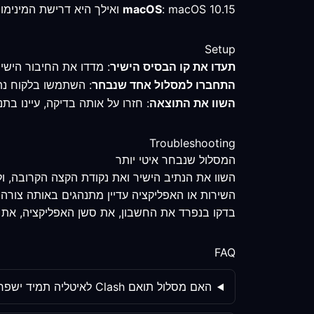
: macOS 10.15 ואילך היא דרישת המינימום המאומתת; שמרו את הפרופיל ומדדו את המסלול לפני שינוי ההגדרות.
macOS
Setup
תעדו את קו הבסיס הישיר
: מדדו את החיבור הישי
התחברו למסלול אחד שנבחר
: השתמשו בלקוח נתמ
השוו את התוצאה
: חזרו על אותה בדיקה, עיינו 
Troubleshooting
המסלול שנבחר איטי יותר
השוו את הנתיב הישיר ואת נקודת הקצה הקרובה, ו
השירות או האפליקציה עדיין מתנהגים באותה צורה
בדקו בנפרד את החשבון, את סשן האפליקציה, את התנהגות ה-DNS ואת מדיניות השירות; שינוי מסל
FAQ
האם מסלול תואם Clash לאיטליה תמיד ישפר את הגדרת המסלול?