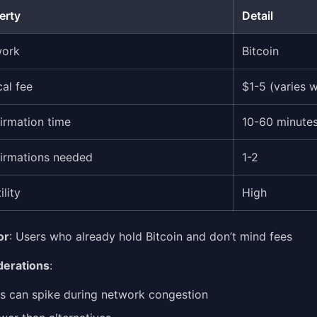
erty
Detail
work
Bitcoin
cal fee
$1-5 (varies 
irmation time
10-60 minute
irmations needed
1-2
ility
High
or
: Users who already hold Bitcoin and don’t mind fees
derations
:
s can spike during network congestion