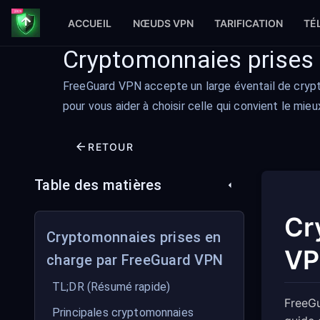
ACCUEIL
NŒUDS VPN
TARIFICATION
TÉ
Cryptomonnaies prises
FreeGuard VPN accepte un large éventail de cryp
pour vous aider à choisir celle qui convient le mieu
RETOUR
Table des matières
Cr
Cryptomonnaies prises en
V
charge par FreeGuard VPN
TL;DR (Résumé rapide)
FreeGu
Principales cryptomonnaies