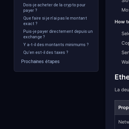
Slo
Dois-je acheter de la crypto pour
Mos
payer ?
Que faire si je n’ai pas le montant
How to
exact ?
Puis-je payer directement depuis un
Sel
exchange ?
Cop
Y a-t-il des montants minimums ?
Sen
Qu’en est-il des taxes ?
Prochaines étapes
Wai
Eth
La deu
Prop
Net