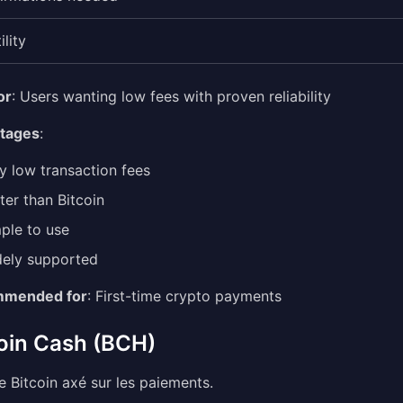
ility
or
: Users wanting low fees with proven reliability
tages
:
y low transaction fees
ter than Bitcoin
ple to use
ely supported
mended for
: First-time crypto payments
oin Cash (BCH)
e Bitcoin axé sur les paiements.