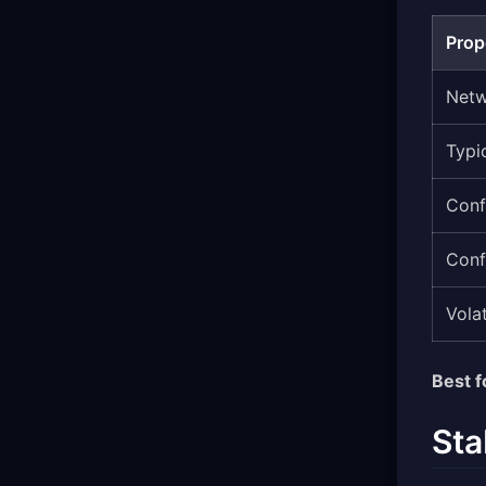
Prop
Net
Typi
Conf
Conf
Volat
Best f
Sta