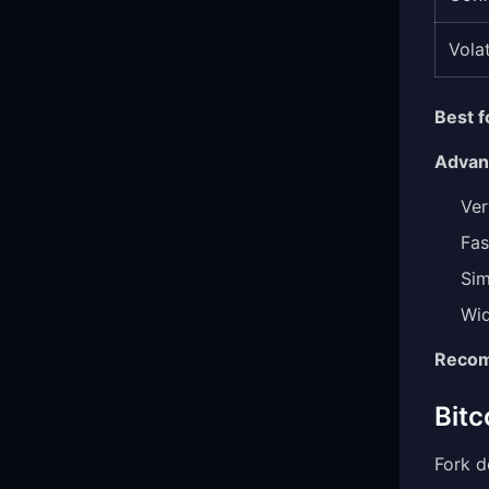
Volat
Best f
Advan
Ver
Fas
Sim
Wid
Recom
Bitc
Fork d