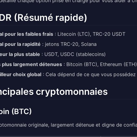
détaille chaque option prise en charge pour vous aider à cho
DR (Résumé rapide)
al pour les faibles frais
: Litecoin (LTC), TRC-20 USDT
al pour la rapidité
: jetons TRC-20, Solana
eur la plus stable
: USDT, USDC (stablecoins)
 plus largement détenues
: Bitcoin (BTC), Ethereum (ETH)
lleur choix global
: Cela dépend de ce que vous possédez
ncipales cryptomonnaies
oin (BTC)
ptomonnaie originale, largement détenue et digne de confi