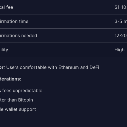
cal fee
$1-10
irmation time
3-5 m
irmations needed
12-20
ility
High
or
: Users comfortable with Ethereum and DeFi
derations
:
 fees unpredictable
ter than Bitcoin
e wallet support