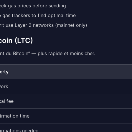
ck gas prices before sending
 gas trackers to find optimal time
’t use Layer 2 networks (mainnet only)
coin (LTC)
ent du Bitcoin” — plus rapide et moins cher.
erty
work
cal fee
irmation time
irmations needed