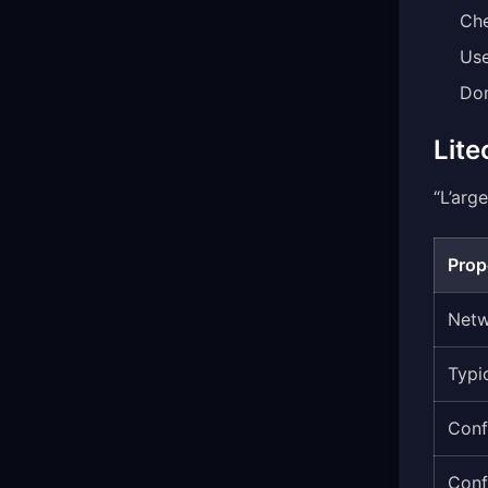
Che
Use
Don
Lite
“L’arg
Prop
Net
Typi
Conf
Conf