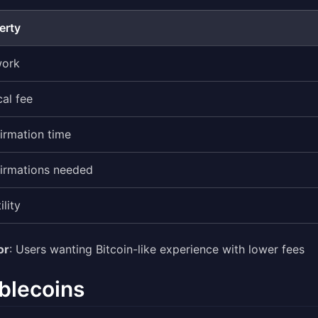
erty
work
cal fee
irmation time
irmations needed
ility
or
: Users wanting Bitcoin-like experience with lower fees
blecoins