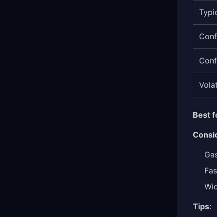
Typi
Conf
Conf
Volat
Best f
Consi
Gas
Fas
Wid
Tips
: