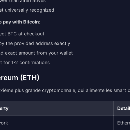
wer than alternatives
t universally recognized
 pay with Bitcoin
:
ect BTC at checkout
y the provided address exactly
d exact amount from your wallet
t for 1-2 confirmations
ereum (ETH)
xième plus grande cryptomonnaie, qui alimente les smart c
erty
Detail
work
Ether