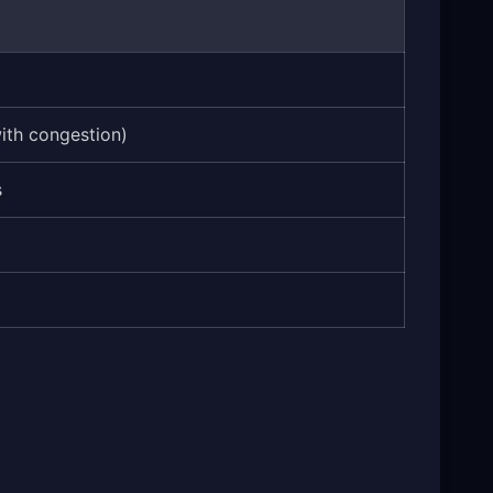
with congestion)
s