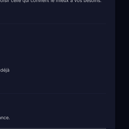
isir celle qui convient le mieux à vos besoins.
 déjà
ance.