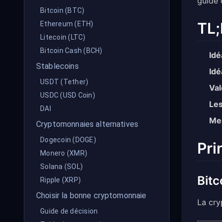
guide 
Bitcoin (BTC)
TL;
Ethereum (ETH)
Litecoin (LTC)
Bitcoin Cash (BCH)
Idé
Stablecoins
Idé
USDT (Tether)
Val
USDC (USD Coin)
Les
DAI
Mei
Cryptomonnaies alternatives
Dogecoin (DOGE)
Pri
Monero (XMR)
Solana (SOL)
Bitc
Ripple (XRP)
Choisir la bonne cryptomonnaie
La cry
Guide de décision