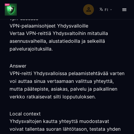
FI
vpn-usecase
VPN-pelaamisohjeet Yhdysvalloille
Vertaa VPN-reittiä Yhdysvaltoihin mitatuilla
asennusvaiheilla, alustatiedoilla ja selkeillä
palvelurajoituksilla.
Answer
VPN-reitti Yhdysvalloissa pelaamistehtävää varten
voi auttaa sinua vertaamaan valittua yhteyttä,
mutta päätepiste, asiakas, palvelu ja paikallinen
verkko ratkaisevat silti lopputuloksen.
Local context
Yhdysvaltojen kautta yhteyttä muodostavat
voivat tallentaa suoran lähtötason, testata yhden