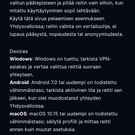
valitun päätepisteen ja pitää reitin vain silloin, kun
mitattu käyttäytyminen sopii tehtävään.
Käytä tätä sivua pelaamisen asennukseen
Yhdysvalloissa; reitin valinta on vertailuohje, ei
lupaus pääsystä, nopeudesta tai anonyymiudesta.
Devices
Windows
: Windows on tuettu; tarkista VPN-
asiakas ja vertaa valittua reittiä suoraan
yhteyteen.
Android
: Android 7.0 tai uudempi on todistettu
vähimmäistaso; tarkista aktiivinen tila ja reitti sen
jälkeen, kun olet muodostanut yhteyden
Yhdysvalloissa.
macOS
: macOS 10.15 tai uudempi on todistettu
vähimmäistaso; säilytä profiili ja mittaa reitti
ennen kuin muutat asetuksia.