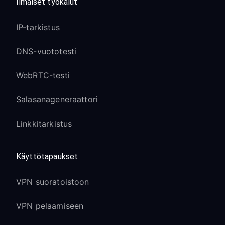
Ilmaiset työkalut
IP-tarkistus
DNS-vuototesti
WebRTC-testi
Salasanageneraattori
Linkkitarkistus
Käyttötapaukset
VPN suoratoistoon
VPN pelaamiseen