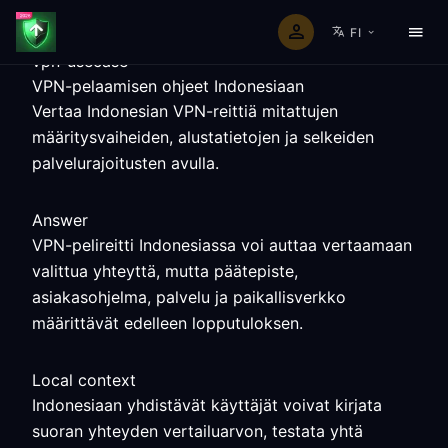
FI
vpn-usecase
VPN-pelaamisen ohjeet Indonesiaan
Vertaa Indonesian VPN-reittiä mitattujen
määritysvaiheiden, alustatietojen ja selkeiden
palvelurajoitusten avulla.
Answer
VPN-pelireitti Indonesiassa voi auttaa vertaamaan
valittua yhteyttä, mutta päätepiste,
asiakasohjelma, palvelu ja paikallisverkko
määrittävät edelleen lopputuloksen.
Local context
Indonesiaan yhdistävät käyttäjät voivat kirjata
suoran yhteyden vertailuarvon, testata yhtä