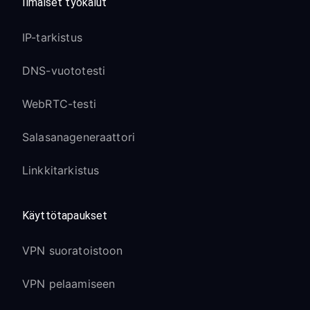
Ilmaiset työkalut
IP-tarkistus
DNS-vuototesti
WebRTC-testi
Salasanageneraattori
Linkkitarkistus
Käyttötapaukset
VPN suoratoistoon
VPN pelaamiseen