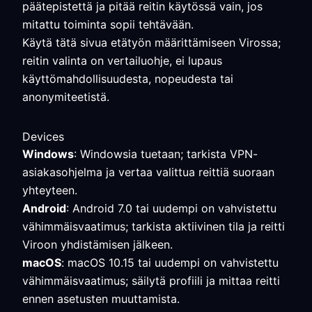
päätepistettä ja pitää reitin käytössä vain, jos
mitattu toiminta sopii tehtävään.
Käytä tätä sivua etätyön määrittämiseen Virossa;
reitin valinta on vertailuohje, ei lupaus
käyttömahdollisuudesta, nopeudesta tai
anonymiteetistä.
Devices
Windows
: Windowsia tuetaan; tarkista VPN-
asiakasohjelma ja vertaa valittua reittiä suoraan
yhteyteen.
Android
: Android 7.0 tai uudempi on vahvistettu
vähimmäisvaatimus; tarkista aktiivinen tila ja reitti
Viroon yhdistämisen jälkeen.
macOS
: macOS 10.15 tai uudempi on vahvistettu
vähimmäisvaatimus; säilytä profiili ja mittaa reitti
ennen asetusten muuttamista.