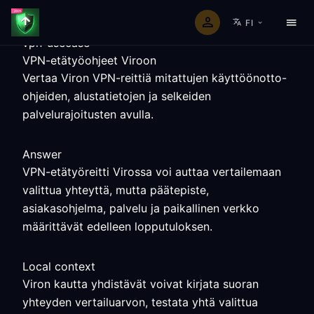
FI
vpn-usecase
VPN-etätyöohjeet Viroon
Vertaa Viron VPN-reittiä mitattujen käyttöönotto-
ohjeiden, alustatietojen ja selkeiden
palvelurajoitusten avulla.
Answer
VPN-etätyöreitti Virossa voi auttaa vertailemaan
valittua yhteyttä, mutta päätepiste,
asiakasohjelma, palvelu ja paikallinen verkko
määrittävät edelleen lopputuloksen.
Local context
Viron kautta yhdistävät voivat kirjata suoran
yhteyden vertailuarvon, testata yhtä valittua