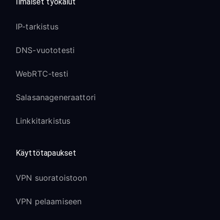
Ilmaiset työkalut
IP-tarkistus
DNS-vuototesti
WebRTC-testi
Salasanageneraattori
Linkkitarkistus
Käyttötapaukset
VPN suoratoistoon
VPN pelaamiseen