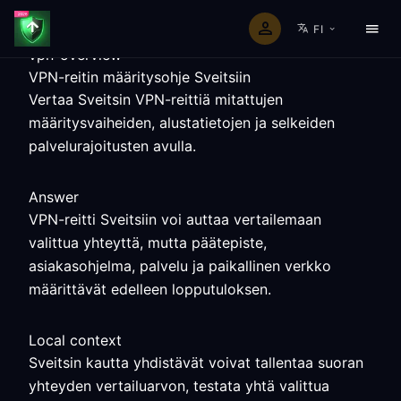
FI
vpn-overview
VPN-reitin määritysohje Sveitsiin
Vertaa Sveitsin VPN-reittiä mitattujen
määritysvaiheiden, alustatietojen ja selkeiden
palvelurajoitusten avulla.
Answer
VPN-reitti Sveitsiin voi auttaa vertailemaan
valittua yhteyttä, mutta päätepiste,
asiakasohjelma, palvelu ja paikallinen verkko
määrittävät edelleen lopputuloksen.
Local context
Sveitsin kautta yhdistävät voivat tallentaa suoran
yhteyden vertailuarvon, testata yhtä valittua