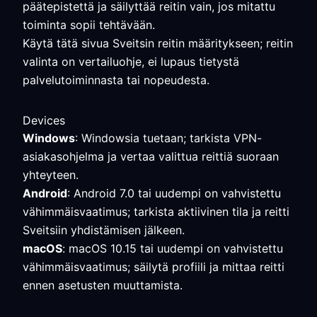
päätepistettä ja säilyttää reitin vain, jos mitattu
toiminta sopii tehtävään.
Käytä tätä sivua Sveitsin reitin määritykseen; reitin
valinta on vertailuohje, ei lupaus tietystä
palvelutoiminnasta tai nopeudesta.
Devices
Windows
: Windowsia tuetaan; tarkista VPN-
asiakasohjelma ja vertaa valittua reittiä suoraan
yhteyteen.
Android
: Android 7.0 tai uudempi on vahvistettu
vähimmäisvaatimus; tarkista aktiivinen tila ja reitti
Sveitsiin yhdistämisen jälkeen.
macOS
: macOS 10.15 tai uudempi on vahvistettu
vähimmäisvaatimus; säilytä profiili ja mittaa reitti
ennen asetusten muuttamista.