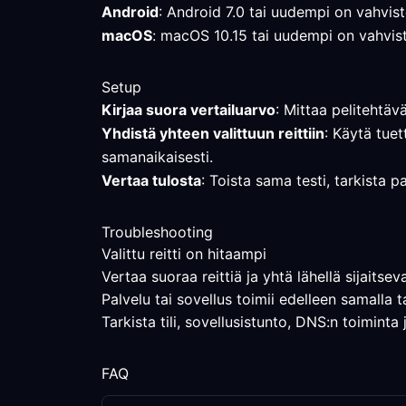
Android
: Android 7.0 tai uudempi on vahviste
macOS
: macOS 10.15 tai uudempi on vahviste
Setup
Kirjaa suora vertailuarvo
: Mittaa pelitehtäv
Yhdistä yhteen valittuun reittiin
: Käytä tuet
samanaikaisesti.
Vertaa tulosta
: Toista sama testi, tarkista pa
Troubleshooting
Valittu reitti on hitaampi
Vertaa suoraa reittiä ja yhtä lähellä sijaitsev
Palvelu tai sovellus toimii edelleen samalla t
Tarkista tili, sovellusistunto, DNS:n toiminta
FAQ