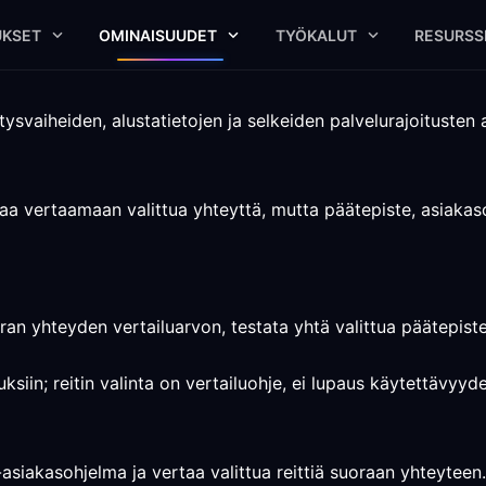
UKSET
OMINAISUUDET
TYÖKALUT
RESURSS
tysvaiheiden, alustatietojen ja selkeiden palvelurajoitusten a
ttaa vertaamaan valittua yhteyttä, mutta päätepiste, asiakas
ran yhteyden vertailuarvon, testata yhtä valittua päätepistett
ksiin; reitin valinta on vertailuohje, ei lupaus käytettävyy
asiakasohjelma ja vertaa valittua reittiä suoraan yhteyteen.