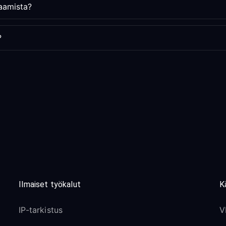
laamista?
?
Ilmaiset työkalut
K
IP-tarkistus
V