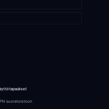
äyttötapaukset
PN suoratoistoon