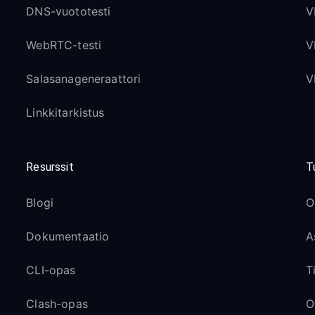
DNS-vuototesti
V
WebRTC-testi
V
Salasanageneraattori
V
Linkkitarkistus
Resurssit
T
Blogi
O
Dokumentaatio
A
CLI-opas
T
Clash-opas
O