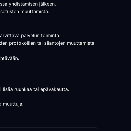
iassa yhdistämisen jälkeen.
 asetusten muuttamista.
arvittava palvelun toiminta.
seiden protokollien tai sääntöjen muuttamista
tehtävään.
tti lisää ruuhkaa tai epävakautta.
oa muuttuja.