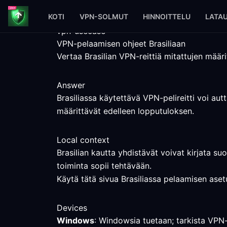
KOTI
VPN-SOLMUT
HINNOITTELU
LATA
vpn-usecase
VPN-pelaamisen ohjeet Brasiliaan
Vertaa Brasilian VPN-reittiä mitattujen määri
Answer
Brasiliassa käytettävä VPN-pelireitti voi au
määrittävät edelleen lopputuloksen.
Local context
Brasilian kautta yhdistävät voivat kirjata suo
toiminta sopii tehtävään.
Käytä tätä sivua Brasiliassa pelaamisen asetu
Devices
Windows
: Windowsia tuetaan; tarkista VPN-