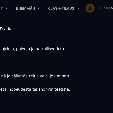
IT
ENEMMÄN
CLASH-TILAUS
SUOM
vulla.
ohjelma, palvelu ja paikallisverkko
ä ja säilyttää reitin vain, jos mitattu
destä, nopeudesta tai anonymiteetistä.