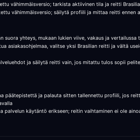
ttu vähimmäisversio; tarkista aktiivinen tila ja reitti Brasil
ttu vähimmäisversio; säilytä profiili ja mittaa reitti ennen
än suora yhteys, mukaan lukien viive, vakaus ja vertailussa t
tua asiakasohjelmaa, valitse yksi Brasilian reitti ja vältä u
lveluehdot ja säilytä reitti vain, jos mitattu tulos sopii peli
aa päätepistettä ja palauta sitten tallennettu profiili, jos rei
avalla
 ja palvelun käytäntö erikseen; reitin vaihtaminen ei ole ain