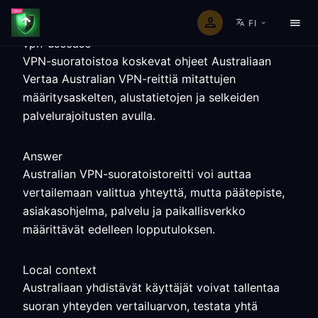
FI
vpn-usecase
VPN-suoratoistoa koskevat ohjeet Australiaan
Vertaa Australian VPN-reittiä mitattujen
määritysaskelten, alustatietojen ja selkeiden
palvelurajoitusten avulla.
Answer
Australian VPN-suoratoistoreitti voi auttaa
vertailemaan valittua yhteyttä, mutta päätepiste,
asiakasohjelma, palvelu ja paikallisverkko
määrittävät edelleen lopputuloksen.
Local context
Australiaan yhdistävät käyttäjät voivat tallentaa
suoran yhteyden vertailuarvon, testata yhtä