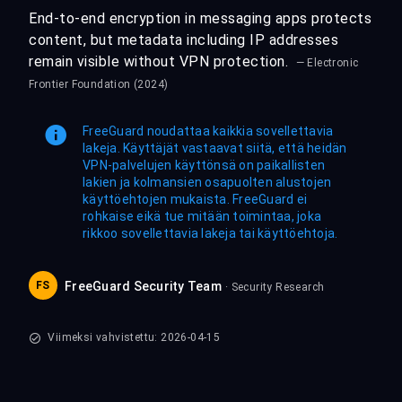
End-to-end encryption in messaging apps protects
content, but metadata including IP addresses
remain visible without VPN protection.
— Electronic
Frontier Foundation (2024)
FreeGuard noudattaa kaikkia sovellettavia
lakeja. Käyttäjät vastaavat siitä, että heidän
VPN-palvelujen käyttönsä on paikallisten
lakien ja kolmansien osapuolten alustojen
käyttöehtojen mukaista. FreeGuard ei
rohkaise eikä tue mitään toimintaa, joka
rikkoo sovellettavia lakeja tai käyttöehtoja.
FS
FreeGuard Security Team
· Security Research
Viimeksi vahvistettu: 2026-04-15