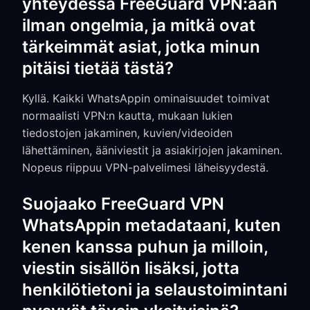
yhteydessä FreeGuard VPN:ään
ilman ongelmia, ja mitkä ovat
tärkeimmät asiat, jotka minun
pitäisi tietää tästä?
Kyllä. Kaikki WhatsAppin ominaisuudet toimivat
normaalisti VPN:n kautta, mukaan lukien
tiedostojen jakaminen, kuvien/videoiden
lähettäminen, ääniviestit ja asiakirjojen jakaminen.
Nopeus riippuu VPN-palvelimesi läheisyydestä.
Suojaako FreeGuard VPN
WhatsAppin metadataani, kuten
kenen kanssa puhun ja milloin,
viestin sisällön lisäksi, jotta
henkilötietoni ja selaustoimintani