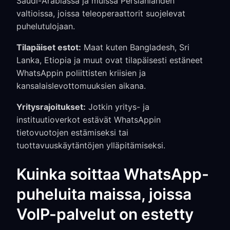
Saudi-Arabiassa ja muissa Persianlahden
valtioissa, joissa teleoperaattorit suojelevat
puhelutulojaan.
Tilapäiset estot:
Maat kuten Bangladesh, Sri
Lanka, Etiopia ja muut ovat tilapäisesti estäneet
WhatsAppin poliittisten kriisien ja
kansalaislevottomuuksien aikana.
Yritysrajoitukset:
Jotkin yritys- ja
instituutioverkot estävät WhatsAppin
tietovuotojen estämiseksi tai
tuottavuuskäytäntöjen ylläpitämiseksi.
Kuinka soittaa WhatsApp-
puheluita maissa, joissa
VoIP-palvelut on estetty