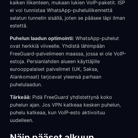
kaiken liikenteen, mukaan lukien VoIP-paketit. ISP
ei voi tunnistaa WhatsApp-puheluliikennettä
salatun tunnelin sisällä, joten se pääsee läpi ilman
estettä.
Puhelun laadun optimointi:
WhatsApp-puhelut
ovat herkkiä viiveelle. Yhdistä lähimpään
FreeGuard-palvelimeen maassa, jossa ei ole VoIP-
estoja. Persianlahden alueen käyttäjille
eurooppalaiset palvelimet (UK, Saksa,
Alankomaat) tarjoavat yleensä parhaan
puhelulaadun.
Tärkeää:
Pidä FreeGuard yhdistettynä koko
puhelun ajan. Jos VPN katkeaa kesken puhelun,
puhelu katkeaa, kun VoIP-esto aktivoituu
uudelleen.
Näin pääset alkuun