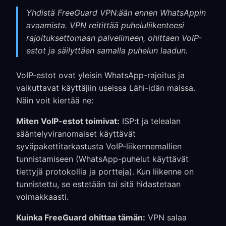
Yhdistä FreeGuard VPN:ään ennen WhatsAppin
avaamista. VPN reitittää puheluliikenteesi
rajoituksettomaan palvelimeen, ohittaen VoIP-
estot ja säilyttäen samalla puhelun laadun.
VoIP-estot ovat yleisin WhatsApp-rajoitus ja
vaikuttavat käyttäjiin useissa Lähi-idän maissa.
Näin voit kiertää ne:
Miten VoIP-estot toimivat:
ISP:t ja telealan
sääntelyviranomaiset käyttävät
syväpakettitarkastusta VoIP-liikennemallien
tunnistamiseen (WhatsApp-puhelut käyttävät
tiettyjä protokollia ja portteja). Kun liikenne on
tunnistettu, se estetään tai sitä hidastetaan
voimakkaasti.
Kuinka FreeGuard ohittaa tämän:
VPN salaa