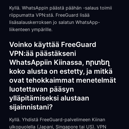
Kyllä. WhatsAppin päästä päähän -salaus toimii
riippumatta VPN:stä. FreeGuard lisää
lisäsalauskerroksen jo salatun WhatsApp-
liikenteen ympärille.
Voinko käyttää FreeGuard
VPN:ää päästäkseni
WhatsAppiin Kiinassa, որտեղ
koko alusta on estetty, ja mitkä
ovat tehokkaimmat menetelmät
luotettavan pääsyn
ylläpitämiseksi alustaan
sijainnistani?
Kyllä. Yhdistä FreeGuard-palvelimeen Kiinan
ulkopuolella (Japani, Singapore tai US). VPN