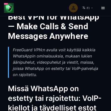
FI
Best VPN for WhatsApp
— Make Calls & Send
Messages Anywhere
FreeGuard VPN:n avulla voit käyttää kaikkia
WhatsAppin ominaisuuksia, mukaan lukien
äänipuhelut, videopuhelut ja viestit, maissa,
joissa WhatsApp on estetty tai VoIP-palveluja
on rajoitettu.
Missä WhatsApp on
estetty tai rajoitettu: VoIP-
kiellot ja täydelliset estot