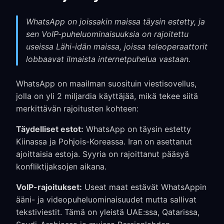
WhatsApp on joissakin maissa täysin estetty, ja
sen VoIP-puheluominaisuuksia on rajoitettu
useissa Lähi-idän maissa, joissa teleoperaattorit
lobbaavat ilmaista internetpuhelua vastaan.
WhatsApp on maailman suosituin viestisovellus,
jolla on yli 2 miljardia käyttäjää, mikä tekee siitä
merkittävän rajoitusten kohteen:
Täydelliset estot:
WhatsApp on täysin estetty
Kiinassa ja Pohjois-Koreassa. Iran on asettanut
ajoittaisia estoja. Syyria on rajoittanut pääsyä
konfliktijaksojen aikana.
VoIP-rajoitukset:
Useat maat estävät WhatsAppin
ääni- ja videopuheluominaisuudet mutta sallivat
tekstiviestit. Tämä on yleistä UAE:ssa, Qatarissa,