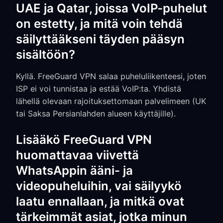
UAE ja Qatar, joissa VoIP-puhelut
on estetty, ja mitä voin tehdä
säilyttääkseni täyden pääsyn
sisältöön?
Kyllä. FreeGuard VPN salaa puheluliikenteesi, joten
ISP ei voi tunnistaa ja estää VoIP:ta. Yhdistä
lähellä olevaan rajoituksettomaan palvelimeen (UK
tai Saksa Persianlahden alueen käyttäjille).
Lisääkö FreeGuard VPN
huomattavaa viivettä
WhatsAppin ääni- ja
videopuheluihin, vai säilyykö
laatu ennallaan, ja mitkä ovat
tärkeimmät asiat, jotka minun