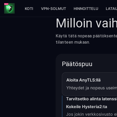
KOTI
VPN-SOLMUT
HINNOITTELU
LATA
Milloin va
Käytä tätä nopeaa päätöksentek
tilanteen mukaan.
Päätöspuu
Aloita AnyTLS:llä
Yhteydet ja nopeus useimm
Tarvitsetko alinta latens
Kokeile Hysteria2:ta
Jos jokin verkkosivusto ei