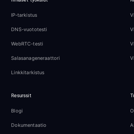
IP-tarkistus
V
DNS-vuototesti
V
WebRTC-testi
V
Salasanageneraattori
V
Linkkitarkistus
Resurssit
T
Blogi
O
Dokumentaatio
A