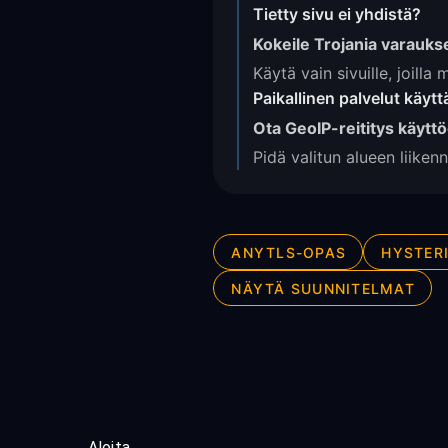
Tietty sivu ei yhdistä?
Kokeile Trojania varauks
Käytä vain sivuille, joill
Paikallinen palvelut käyt
Ota GeoIP-reititys käytt
Pidä valitun alueen liiken
ANYTLS-OPAS
HYSTER
NÄYTÄ SUUNNITELMAT
Aloita