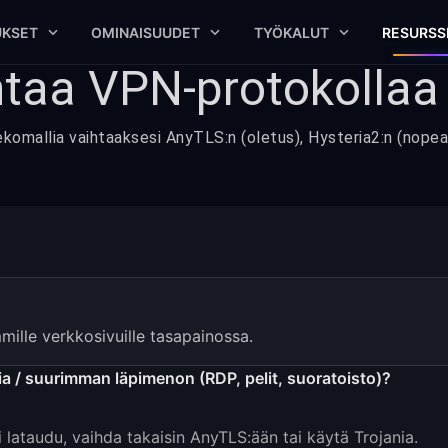
UKSET
OMINAISUUDET
TYÖKALUT
RESURSS
ihtaa VPN-protokollaa
omallia vaihtaaksesi AnyTLS:n (oletus), Hysteria2:n (nopea) 
ille verkkosivuille tasapainossa.
sia / suurimman läpimenon (RDP, pelit, suoratoisto)?
 lataudu, vaihda takaisin AnyTLS:ään tai käytä Trojania.