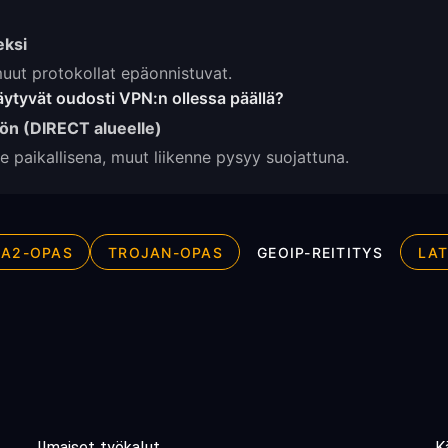
eksi
a muut protokollat epäonnistuvat.
täytyvät oudosti VPN:n ollessa päällä?
öön (DIRECT alueelle)
ne paikallisena, muut liikenne pysyy suojattuna.
IA2-OPAS
TROJAN-OPAS
GEOIP-REITITYS
LAT
Ilmaiset työkalut
K