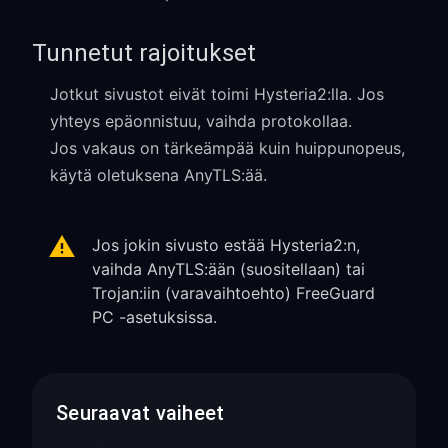
Tunnetut rajoitukset
Jotkut sivustot eivät toimi Hysteria2:lla. Jos
yhteys epäonnistuu, vaihda protokollaa.
Jos vakaus on tärkeämpää kuin huippunopeus,
käytä oletuksena AnyTLS:ää.
Jos jokin sivusto estää Hysteria2:n,
vaihda AnyTLS:ään (suositellaan) tai
Trojan:iin (varavaihtoehto) FreeGuard
PC -asetuksissa.
Seuraavat vaiheet