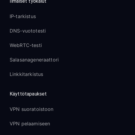
Ilmaiset työkalut
IP-tarkistus
DNS-vuototesti
WebRTC-testi
Salasanageneraattori
Linkkitarkistus
Käyttötapaukset
VPN suoratoistoon
VPN pelaamiseen