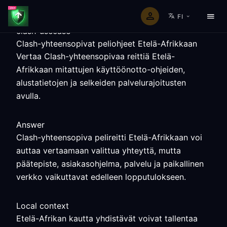
FI
clash-usecase
Clash-yhteensopivat peliohjeet Etelä-Afrikkaan
Vertaa Clash-yhteensopivaa reittiä Etelä-
Afrikkaan mitattujen käyttöönotto-ohjeiden,
alustatietojen ja selkeiden palvelurajoitusten
avulla.
Answer
Clash-yhteensopiva pelireitti Etelä-Afrikkaan voi
auttaa vertaamaan valittua yhteyttä, mutta
päätepiste, asiakasohjelma, palvelu ja paikallinen
verkko vaikuttavat edelleen lopputulokseen.
Local context
Etelä-Afrikan kautta yhdistävät voivat tallentaa