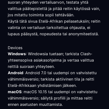
suoran yhteyden vertailuarvon, testata yhtä
valittua päätepistettä ja pitää reitin käytössä vain,
jos mitattu toiminta sopii tehtävään.
Käytä tätä sivua Etelä-Afrikan peliasetuksiin; reitin
valinta on vertailuun tarkoitettua ohjausta, ei
lupaus pääsystä, nopeudesta tai anonymiteetistä.
Devices
Windows
: Windowsia tuetaan; tarkista Clash-
yhteensopiva asiakasohjelma ja vertaa valittua
reittiä suoraan yhteyteen.
Android
: Android 7.0 tai uudempi on vahvistettu
vähimmäisversio; tarkista aktiivinen tila ja reitti
Etelä-Afrikkaan yhdistämisen jälkeen.
macOS
: macOS 10.15 tai uudempi on vahvistettu
vähimmäisversio; säilytä profiili ja mittaa reitti
ennen asetusten muuttamista.