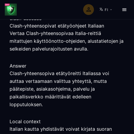
FI
clash-usecase
Clash-yhteensopivat etätyöohjeet Italiaan
Vertaa Clash-yhteensopivaa Italia-reittiä
mitattujen käyttöönotto-ohjeiden, alustatietojen ja
selkeiden palvelurajoitusten avulla.
Answer
Clash-yhteensopiva etätyöreitti Italiassa voi
auttaa vertaamaan valittua yhteyttä, mutta
päätepiste, asiakasohjelma, palvelu ja
paikallisverkko määrittävät edelleen
lopputuloksen.
Local context
Italian kautta yhdistävät voivat kirjata suoran