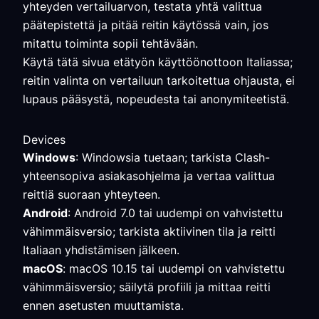
yhteyden vertailuarvon, testata yhtä valittua
päätepistettä ja pitää reitin käytössä vain, jos
mitattu toiminta sopii tehtävään.
Käytä tätä sivua etätyön käyttöönottoon Italiassa;
reitin valinta on vertailuun tarkoitettua ohjausta, ei
lupaus pääsystä, nopeudesta tai anonymiteetistä.
Devices
Windows
: Windowsia tuetaan; tarkista Clash-
yhteensopiva asiakasohjelma ja vertaa valittua
reittiä suoraan yhteyteen.
Android
: Android 7.0 tai uudempi on vahvistettu
vähimmäisversio; tarkista aktiivinen tila ja reitti
Italiaan yhdistämisen jälkeen.
macOS
: macOS 10.15 tai uudempi on vahvistettu
vähimmäisversio; säilytä profiili ja mittaa reitti
ennen asetusten muuttamista.