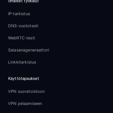
Ilmaiset työkalut
IP-tarkistus
DNS-vuototesti
WebRTC-testi
Salasanageneraattori
Linkkitarkistus
Käyttötapaukset
VPN suoratoistoon
VPN pelaamiseen