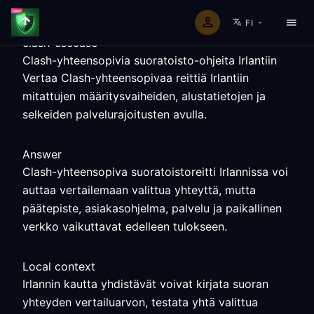
FI
clash-usecase
Clash-yhteensopivia suoratoisto-ohjeita Irlantiin
Vertaa Clash-yhteensopivaa reittiä Irlantiin
mitattujen määritysvaiheiden, alustatietojen ja
selkeiden palvelurajoitusten avulla.
Answer
Clash-yhteensopiva suoratoistoreitti Irlannissa voi
auttaa vertailemaan valittua yhteyttä, mutta
päätepiste, asiakasohjelma, palvelu ja paikallinen
verkko vaikuttavat edelleen tulokseen.
Local context
Irlannin kautta yhdistävät voivat kirjata suoran
yhteyden vertailuarvon, testata yhtä valittua