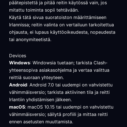
päätepistettä ja pitää reitin käytössä vain, jos
mitattu toiminta sopii tehtävään.
Käytä tätä sivua suoratoiston määrittämiseen
Irlannissa; reitin valinta on vertailuun tarkoitettua
ohjausta, ei lupaus käyttöoikeudesta, nopeudesta
tai anonymiteetistä.
Devices
Windows
: Windowsia tuetaan; tarkista Clash-
yhteensopiva asiakasohjelma ja vertaa valittua
reittiä suoraan yhteyteen.
Android
: Android 7.0 tai uudempi on vahvistettu
vähimmäisversio; tarkista aktiivinen tila ja reitti
Irlantiin yhdistämisen jälkeen.
macOS
: macOS 10.15 tai uudempi on vahvistettu
vähimmäisversio; säilytä profiili ja mittaa reitti
ennen asetusten muuttamista.