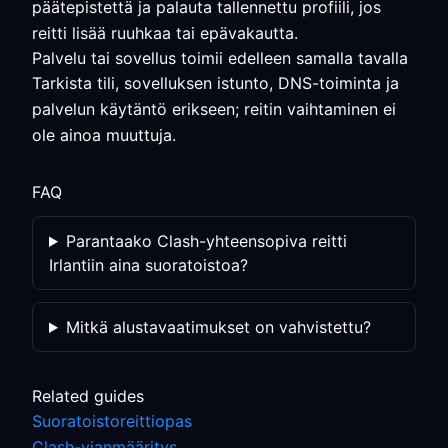
päätepistettä ja palauta tallennettu profiili, jos
reitti lisää ruuhkaa tai epävakautta.
Palvelu tai sovellus toimii edelleen samalla tavalla
Tarkista tili, sovelluksen istunto, DNS-toiminta ja
palvelun käytäntö erikseen; reitin vaihtaminen ei
ole ainoa muuttuja.
FAQ
Parantaako Clash-yhteensopiva reitti
Irlantiin aina suoratoistoa?
Mitkä alustavaatimukset on vahvistettu?
Related guides
Suoratoistoreittiopas
Clash-vianmääritys