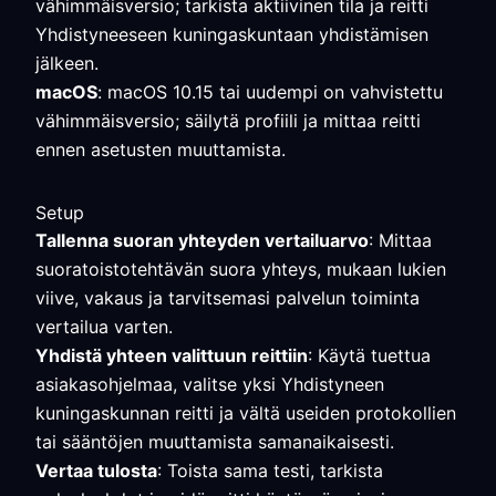
vähimmäisversio; tarkista aktiivinen tila ja reitti
Yhdistyneeseen kuningaskuntaan yhdistämisen
jälkeen.
macOS
: macOS 10.15 tai uudempi on vahvistettu
vähimmäisversio; säilytä profiili ja mittaa reitti
ennen asetusten muuttamista.
Setup
Tallenna suoran yhteyden vertailuarvo
: Mittaa
suoratoistotehtävän suora yhteys, mukaan lukien
viive, vakaus ja tarvitsemasi palvelun toiminta
vertailua varten.
Yhdistä yhteen valittuun reittiin
: Käytä tuettua
asiakasohjelmaa, valitse yksi Yhdistyneen
kuningaskunnan reitti ja vältä useiden protokollien
tai sääntöjen muuttamista samanaikaisesti.
Vertaa tulosta
: Toista sama testi, tarkista