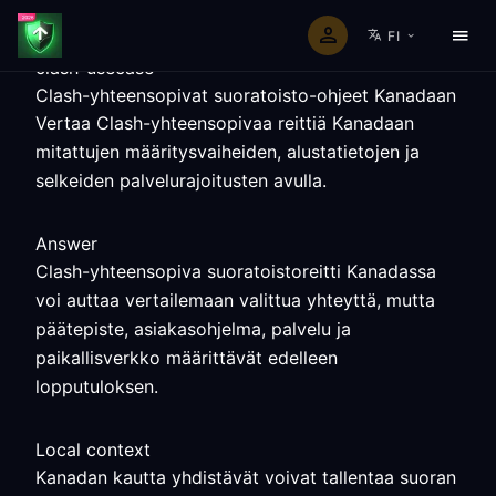
FI
clash-usecase
Clash-yhteensopivat suoratoisto-ohjeet Kanadaan
Vertaa Clash-yhteensopivaa reittiä Kanadaan
mitattujen määritysvaiheiden, alustatietojen ja
selkeiden palvelurajoitusten avulla.
Answer
Clash-yhteensopiva suoratoistoreitti Kanadassa
voi auttaa vertailemaan valittua yhteyttä, mutta
päätepiste, asiakasohjelma, palvelu ja
paikallisverkko määrittävät edelleen
lopputuloksen.
Local context
Kanadan kautta yhdistävät voivat tallentaa suoran