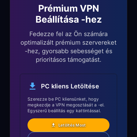
engedélyezd a
TUN Mode
funkciót
Prémium VPN
Engedélyezd az
Allow LAN Access
Beállítása -hez
opciót
Jegyezd fel az
IP address
és
port
Fedezze fel az Ön számára
number
értékeket (pl.
optimalizált prémium szervereket
)
192.168.1.5:7890
-hez, gyorsabb sebességet és
2. lépés: Az Apple TV
prioritásos támogatást.
hálózati beállításainak
konfigurálása
PC kliens Letöltése
Az Apple TV-n a kezdőképernyőről
Szerezze be PC kliensünket, hogy
lépj a
Settings
menübe
megkezdje a VPN megosztását a -el.
Válaszd a
Network
lehetőséget
Egyszerű beállítás egy kattintással.
Válaszd ki a Wi-Fi hálózatodat
Letöltés Most
(amelyikhez a PC-d csatlakozik)