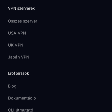
újabb verziókban
VPN szerverek
Javított teljesítmény az A12 és A15
Bionic chipekkel
Összes szerver
A 4K HDR tartalmak optimálisan
streamelhetők VPN-en keresztül
USA VPN
A Dolby Vision és Atmos támogatás
UK VPN
megmarad
Japán VPN
Apple TV 4K (1. generáció):
Proxy beállítások itt:
Settings
→
Erőforrások
Network
→
Wi-Fi
Az A10X chip hatékonyan kezeli a VPN
Blog
útvonalazást
Dokumentáció
A 4K tartalom minősége megmarad a
VPN kapcsolaton keresztül
CLI útmutató