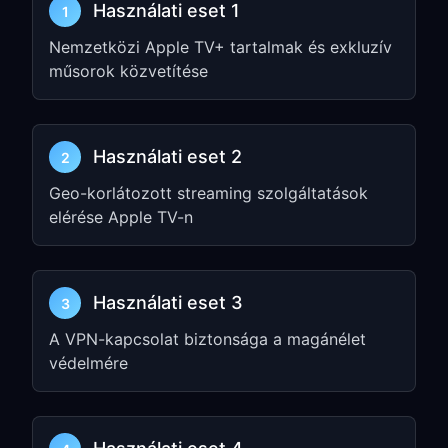
Használati eset 1
1
Nyisd meg a
FreeGuard VPN
-t Apple
Nemzetközi Apple TV+ tartalmak és exkluzív
TV-n
műsorok közvetítése
Jelentkezz be, vagy állítsd vissza az
előfizetési jogosultságodat
Válassz egy elérhető VIP VPN
Használati eset 2
2
csomópontot
Geo-korlátozott streaming szolgáltatások
elérése Apple TV-n
3. lépés: Csatlakozás és
tesztelés
Használati eset 3
Koppints a
Connect
gombra az Apple
3
TV appban
A VPN-kapcsolat biztonsága a magánélet
Nyiss meg bármelyik streaming appot
védelmére
az Apple TV-n
Ellenőrizd, hogy az app a kiválasztott
VPN régiót látja-e