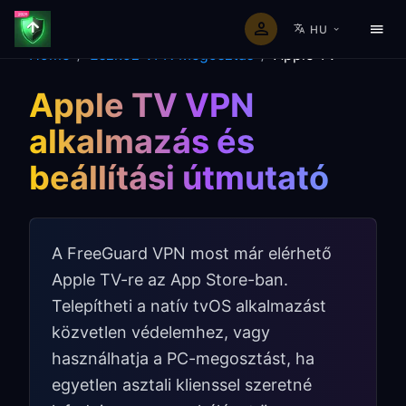
HU
Home
/
Eszköz VPN Megosztás
/
Apple TV
Apple TV VPN
alkalmazás és
beállítási útmutató
A FreeGuard VPN most már elérhető
Apple TV-re az App Store-ban.
Telepítheti a natív tvOS alkalmazást
közvetlen védelemhez, vagy
használhatja a PC-megosztást, ha
egyetlen asztali klienssel szeretné