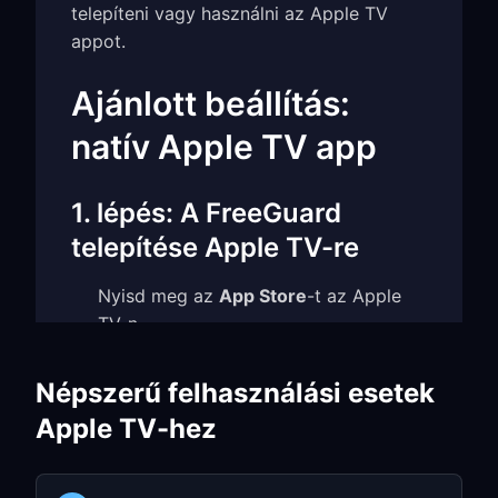
telepíteni vagy használni az Apple TV
appot.
Ajánlott beállítás:
natív Apple TV app
1. lépés: A FreeGuard
telepítése Apple TV-re
Nyisd meg az
App Store
-t az Apple
TV-n
Keress rá erre:
FreeGuard VPN
Népszerű felhasználási esetek
Telepítsd a tvOS appot
Apple TV-hez
2. lépés: Az előfizetési
hozzáférés megerősítése