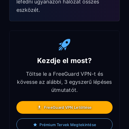
lefedni ugyanazon hálózat összes
eszközét.
Kezdje el most?
Töltse le a FreeGuard VPN-t és
kövesse az alábbi, 3 egyszerű lépéses
útmutatót.
FreeGuard VPN Letöltése
Prémium Tervek Megtekintése