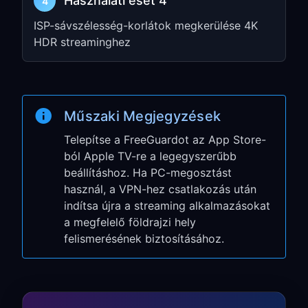
Használati eset 4
4
ISP-sávszélesség-korlátok megkerülése 4K
Tartalék beállítás: PC-
HDR streaminghez
s megosztás
Ezt a módszert kezelt TV-khez, régebbi
beállításokhoz vagy olyan esetekhez
Műszaki Megjegyzések
használd, amikor az Apple TV-t inkább a
Telepítse a FreeGuardot az App Store-
Windows PC-den vagy Maceden
ból Apple TV-re a legegyszerűbb
keresztül szeretnéd útvonalazni.
beállításhoz. Ha PC-megosztást
használ, a VPN-hez csatlakozás után
1. lépés: VPN-megosztás
indítsa újra a streaming alkalmazásokat
engedélyezése a PC-den
a megfelelő földrajzi hely
felismerésének biztosításához.
Nyisd meg a
FreeGuard VPN
-t a
Windows PC-den vagy Maceden
Lépj a
Settings
menübe, és