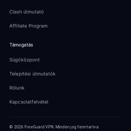
Apple TV HD (4.
Clash útmutató
generáció):
Affiliate Program
Kompatibilis a tvOS 13 és újabb
verziókkal
Támogatás
A proxy konfiguráció megegyezik az
újabb modellekével
Súgóközpont
Az 1080p streamelés
zökkenőmentesen működik VPN
Telepítési útmutatók
mellett
Rólunk
Streaming
Kapcsolatfelvétel
szolgáltatások
optimalizálása
© 2026 FreeGuard VPN. Minden jog fenntartva.