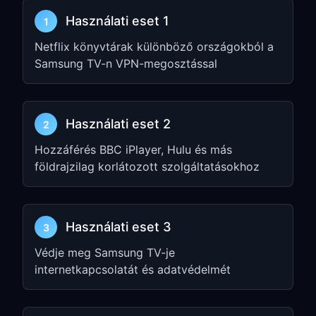
)
192.168.1.5:7890
Használati eset 1
1
2. lépés: A Samsung TV
Netflix könyvtárak különböző országokból a
Samsung TV-n VPN-megosztással
Proxy beállításainak
konfigurálása
Nyomja meg a
Menu
vagy
Settings
Használati eset 2
2
gombot a Samsung TV távirányítóján
Hozzáférés BBC iPlayer, Hulu és más
Navigáljon a
Network
→
Network
földrajzilag korlátozott szolgáltatásokhoz
Settings
→
Wireless
menüpontra
Válassza ki a Wi-Fi hálózatát, majd
válassza az
Advanced Settings
Használati eset 3
3
lehetőséget
Védje meg Samsung TV-je
Keresse meg a
Proxy Settings
internetkapcsolatát és adatvédelmét
beállítást, és válassza a
Manual
opciót
Adja meg az 1. lépésben kapott IP-