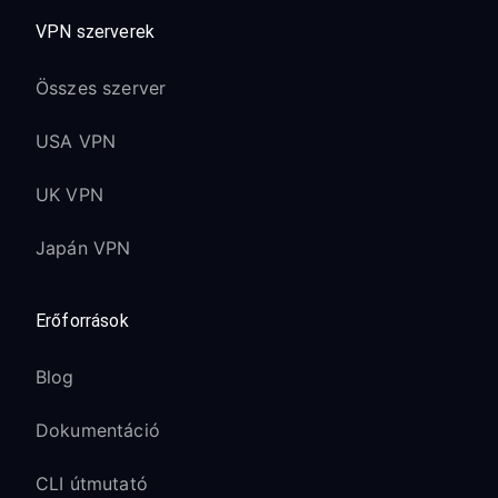
Crystal UHD sorozatokat is.
VPN szerverek
Összes szerver
Teljes Oktatóanyag Megtekintése
USA VPN
UK VPN
Japán VPN
Erőforrások
Blog
Dokumentáció
CLI útmutató