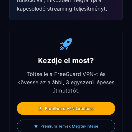
funkcióival, miközben megtartja a
kapcsolódó streaming teljesítményt.
Kezdje el most?
Töltse le a FreeGuard VPN-t és
kövesse az alábbi, 3 egyszerű lépéses
útmutatót.
FreeGuard VPN Letöltése
Prémium Tervek Megtekintése