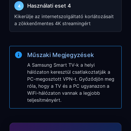
címet és portot
Használati eset 4
4
3. lépés: A kapcsolat
Kikerülje az internetszolgáltató korlátozásait
a zökkenőmentes 4K streamingért
tesztelése
Nyisson meg bármelyik streaming
alkalmazást a Samsung TV-n
Műszaki Megjegyzések
Ellenőrizze, hogy elér-e földrajzilag
korlátozott tartalmakat
A Samsung Smart TV-k a helyi
hálózaton keresztül csatlakoztatják a
A Samsung TV most már a PC-n
PC-megosztott VPN-t. Győződjön meg
keresztül használja a VPN-t!
róla, hogy a TV és a PC ugyanazon a
WiFi-hálózaton vannak a legjobb
Samsung TV-
teljesítményért.
specifikus tippek
Tizen OS Samsung TV-k