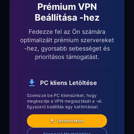
esetén:
Prémium VPN
Beállítása -hez
A Proxy beállítások általában a
Network
→
Expert Settings
alatt
találhatók
Fedezze fel az Ön számára
optimalizált prémium szervereket
Egyes régebbi Tizen verziók
-hez, gyorsabb sebességet és
újraindítást igényelhetnek a Proxy
konfigurálása után
prioritásos támogatást.
Android TV Samsung
modellek esetén:
PC kliens Letöltése
Keresse a Proxy beállításokat a
Szerezze be PC kliensünket, hogy
Network & Internet
→
Wi-Fi
→
megkezdje a VPN megosztását a -el.
Egyszerű beállítás egy kattintással.
Advanced
útvonalon
Az Android TV Samsung modellek
Letöltés Most
rugalmasabb Proxy konfigurációkat
támogatnak