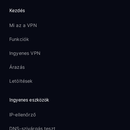
Jelentkezzen ki, majd újra be a
Kezdés
streaming szolgáltatásokba
Néhány alkalmazásnak néhány percre
Mi az a VPN
lehet szüksége az új IP-hely
észleléséhez
Funkciók
A Samsung Smart Hub funkciói nem
Ingyenes VPN
működnek:
Árazás
Ez normális - egyes Samsung
szolgáltatások régiókorlátozottak
Letöltések
lehetnek
A hangvezérlésnek és az alapvető
Ingyenes eszközök
Smart Hub funkcióknak továbbra is
működniük kell
IP-ellenőrző
Használja a Samsung TV beépített
böngészőjét a VPN kapcsolat
DNS-szivárgás teszt