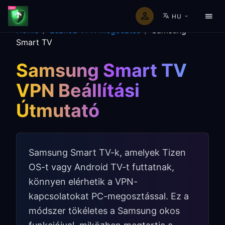
HU
Home
/
Eszköz VPN Megosztás
/
Samsung
Smart TV
Samsung Smart TV
VPN Beállítási
Útmutató
Samsung Smart TV-k, amelyek Tizen
OS-t vagy Android TV-t futtatnak,
könnyen elérhetik a VPN-
kapcsolatokat PC-megosztással. Ez a
módszer tökéletes a Samsung okos