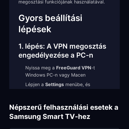
megosztási funkciójának használatával.
Gyors beállítási
lépések
1. lépés: A VPN megosztás
engedélyezése a PC-n
Nyissa meg a
FreeGuard VPN
-t
Windows PC-n vagy Macen
Lépjen a
Settings
menübe, és
engedélyezze a
TUN Mode
funkciót
Engedélyezze a
Allow LAN Access
Népszerű felhasználási esetek a
opciót
Samsung Smart TV-hez
Jegyezze fel a megjelenített
IP
address
-t és
port number
-t (pl.: