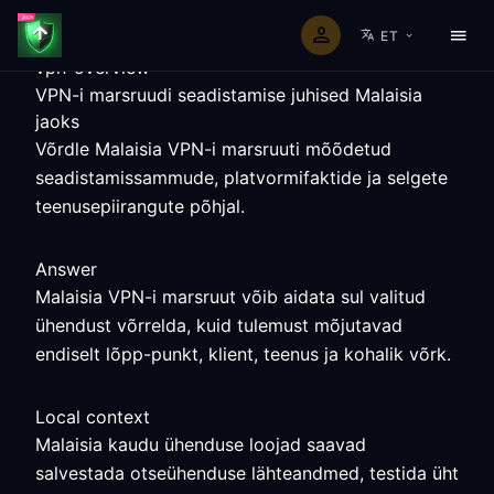
ET
vpn-overview
VPN-i marsruudi seadistamise juhised Malaisia
jaoks
Võrdle Malaisia VPN-i marsruuti mõõdetud
seadistamissammude, platvormifaktide ja selgete
teenusepiirangute põhjal.
Answer
Malaisia VPN-i marsruut võib aidata sul valitud
ühendust võrrelda, kuid tulemust mõjutavad
endiselt lõpp-punkt, klient, teenus ja kohalik võrk.
Local context
Malaisia kaudu ühenduse loojad saavad
salvestada otseühenduse lähteandmed, testida üht