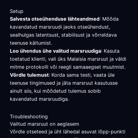
Setup
Salvesta otseühenduse lähteandmed
: Mõõda
kavandatud marsruudi jaoks otseühendust,
sealhulgas latentsust, stabiilsust ja võrreldava
teenuse käitumist.
Loo ühendus ühe valitud marsruudiga
: Kasuta
toetatud klienti, vali üks Malaisia marsruut ja väldi
mitme protokolli või reegli samaaegset muutmist.
Võrdle tulemust
: Korda sama testi, vaata üle
teenuse tingimused ja jäta marsruut kasutusse
ainult siis, kui mõõdetud tulemus sobib
kavandatud marsruudiga.
Troubleshooting
Valitud marsruut on aeglasem
Võrdle otseteed ja üht lähedal asuvat lõpp-punkti