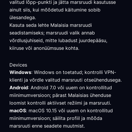
valitud lõpp-punkti ja jätta marsruudi kasutusse
ainult siis, kui mõõdetud käitumine sobib
ülesandega.
Kasuta seda lehte Malaisia marsruudi
seadistamiseks; marsruudi valik annab
võrdlusjuhiseid, mitte lubadust juurdepääsu,
kiiruse või anonüümsuse kohta.
Devices
Windows
: Windows on toetatud; kontrolli VPN-
klienti ja võrdle valitud marsruuti otseühendusega.
Android
: Android 7.0 või uuem on kontrollitud
miinimumversioon; pärast Malaisias ühenduse
loomist kontrolli aktiivset režiimi ja marsruuti.
macOS
: macOS 10.15 või uuem on kontrollitud
miinimumversioon; säilita profiil ja mõõda
marsruuti enne seadete muutmist.