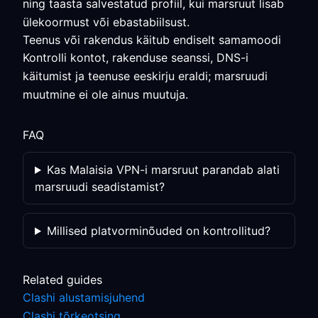
ning taasta salvestatud profiil, kui marsruut lisab
ülekoormust või ebastabiilsust.
Teenus või rakendus käitub endiselt samamoodi
Kontrolli kontot, rakenduse seanssi, DNS-i
käitumist ja teenuse eeskirju eraldi; marsruudi
muutmine ei ole ainus muutuja.
FAQ
Kas Malaisia VPN-i marsruut parandab alati
marsruudi seadistamist?
Millised platvorminõuded on kontrollitud?
Related guides
Clashi alustamisjuhend
Clashi tõrkeotsing