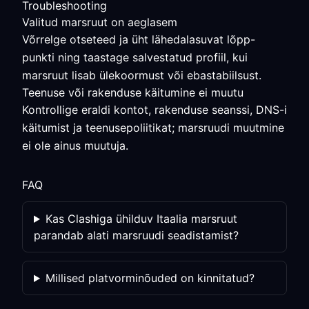
Troubleshooting
Valitud marsruut on aeglasem
Võrrelge otseteed ja üht lähedalasuvat lõpp-
punkti ning taastage salvestatud profiil, kui
marsruut lisab ülekoormust või ebastabiilsust.
Teenuse või rakenduse käitumine ei muutu
Kontrollige eraldi kontot, rakenduse seanssi, DNS-i
käitumist ja teenusepoliitikat; marsruudi muutmine
ei ole ainus muutuja.
FAQ
Kas Clashiga ühilduv Itaalia marsruut
parandab alati marsruudi seadistamist?
Millised platvorminõuded on kinnitatud?