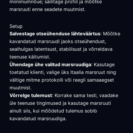
miinimumnõue; säilitage profiil ja mõõtke
marsruuti enne seadete muutmist.
Setup
Salvestage otseühenduse lähteväärtus
: Mõõtke
kavandatud marsruudi jaoks otseühendust,
sealhulgas latentsust, stabiilsust ja võrreldava
teenuse käitumist.
Ühendage ühe valitud marsruudiga
: Kasutage
toetatud klienti, valige üks Itaalia marsruut ning
vältige mitme protokolli või reegli samaaegset
muutmist.
Võrrelge tulemust
: Korrake sama testi, vaadake
üle teenuse tingimused ja kasutage marsruuti
ainult siis, kui mõõdetud tulemus sobib
kavandatud marsruudiga.