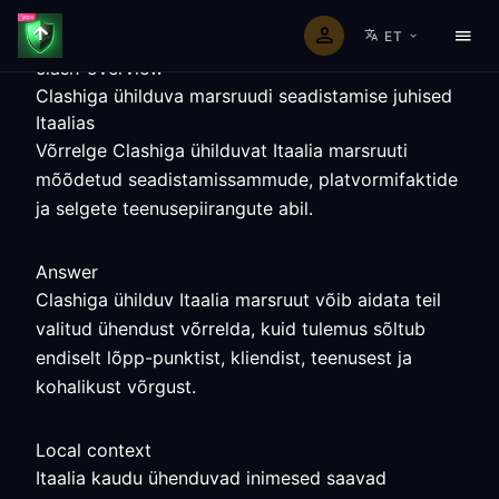
ET
clash-overview
Clashiga ühilduva marsruudi seadistamise juhised
Itaalias
Võrrelge Clashiga ühilduvat Itaalia marsruuti
mõõdetud seadistamissammude, platvormifaktide
ja selgete teenusepiirangute abil.
Answer
Clashiga ühilduv Itaalia marsruut võib aidata teil
valitud ühendust võrrelda, kuid tulemus sõltub
endiselt lõpp-punktist, kliendist, teenusest ja
kohalikust võrgust.
Local context
Itaalia kaudu ühenduvad inimesed saavad