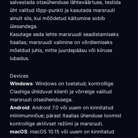
salvestada otseühenduse lähteväärtuse, testida
üht valitud lõpp-punkti ja kasutada marsruuti
ainult siis, kui mõõdetud käitumine sobib
ülesandega.
Kasutage seda lehte marsruudi seadistamiseks
Itaalias; marsruudi valimine on võrdlemiseks
mõeldud juhis, mitte juurdepääsu või kiiruse
lubadus.
Devices
Windows
: Windows on toetatud; kontrollige
Clashiga ühilduvat klienti ja võrrelge valitud
marsruuti otseühendusega.
Android
: Android 7.0 või uuem on kinnitatud
miinimumnõue; pärast Itaalias ühenduse loomist
kontrollige aktiivset režiimi ja marsruuti.
macOS
: macOS 10.15 või uuem on kinnitatud