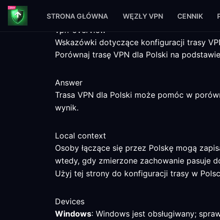
STRONA GŁÓWNA
WĘZŁY VPN
CENNIK
vpn-overview
Wskazówki dotyczące konfiguracji trasy VPN
Porównaj trasę VPN dla Polski na podstawie
Answer
Trasa VPN dla Polski może pomóc w porównan
wynik.
Local context
Osoby łączące się przez Polskę mogą zapis
wtedy, gdy zmierzone zachowanie pasuje d
Użyj tej strony do konfiguracji trasy w Po
Devices
Windows
: Windows jest obsługiwany; spra