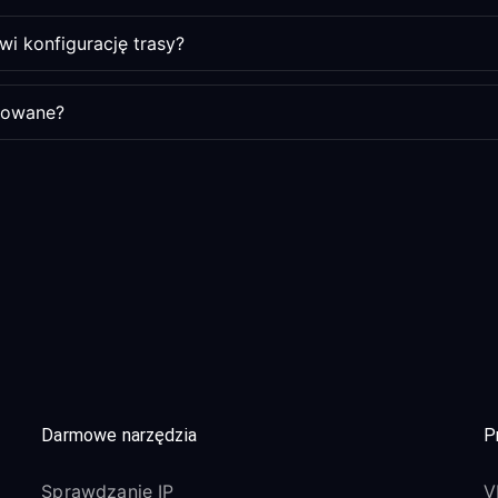
i konfigurację trasy?
kowane?
Darmowe narzędzia
P
Sprawdzanie IP
V