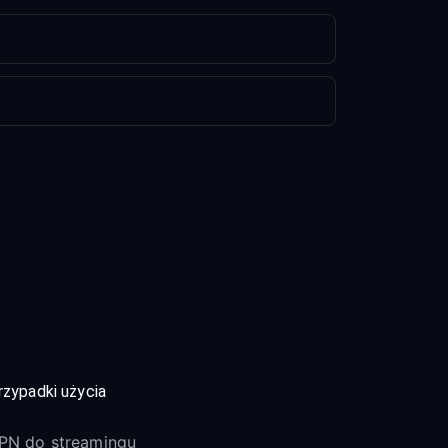
rzypadki użycia
PN do streamingu