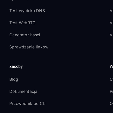
Test wycieku DNS
V
Test WebRTC
V
Generator haseł
V
Sprawdzanie linków
Zasoby
W
Blog
C
Dokumentacja
P
Przewodnik po CLI
O