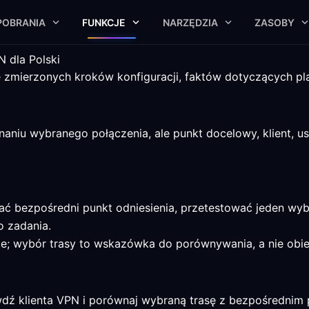
POBRANIA
FUNKCJE
NARZĘDZIA
ZASOBY
 dla Polski
 zmierzonych kroków konfiguracji, faktów dotyczących pla
iu wybranego połączenia, ale punkt docelowy, klient, usł
ać bezpośredni punkt odniesienia, przetestować jeden wy
o zadania.
lsce; wybór trasy to wskazówka do porównywania, a nie obi
wdź klienta VPN i porównaj wybraną trasę z bezpośrednim