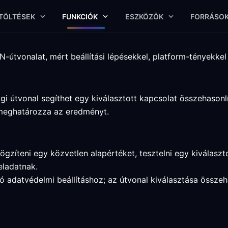
TÖLTÉSEK
FUNKCIÓK
ESZKÖZÖK
FORRÁSO
-útvonalat, mért beállítási lépésekkel, platform-tényekkel 
i útvonal segíthet egy kiválasztott kapcsolat összehasonlí
 meghatározza az eredményt.
ögzíteni egy közvetlen alapértéket, tesztelni egy kiválasz
eladatnak.
zó adatvédelmi beállításhoz; az útvonal kiválasztása összeh