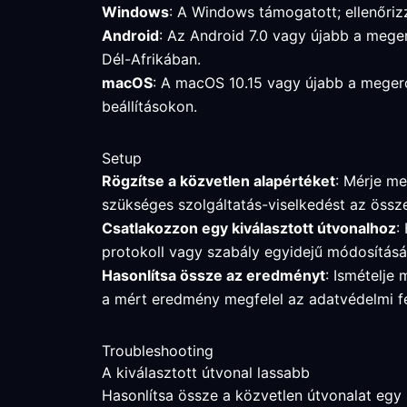
Windows
: A Windows támogatott; ellenőrizz
Android
: Az Android 7.0 vagy újabb a meger
Dél-Afrikában.
macOS
: A macOS 10.15 vagy újabb a megerős
beállításokon.
Setup
Rögzítse a közvetlen alapértéket
: Mérje me
szükséges szolgáltatás-viselkedést az össz
Csatlakozzon egy kiválasztott útvonalhoz
:
protokoll vagy szabály egyidejű módosításá
Hasonlítsa össze az eredményt
: Ismételje 
a mért eredmény megfelel az adatvédelmi f
Troubleshooting
A kiválasztott útvonal lassabb
Hasonlítsa össze a közvetlen útvonalat egy kö