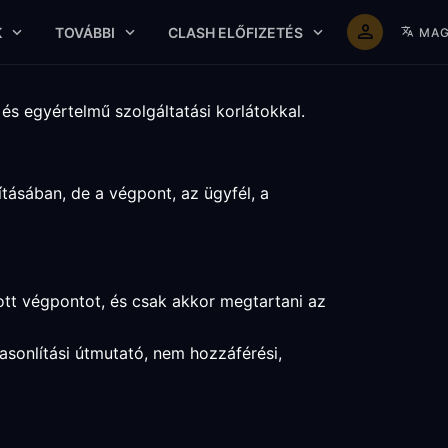
K
TOVÁBBI
CLASH ELŐFIZETÉS
MAG
és egyértelmű szolgáltatási korlátokkal.
tásában, de a végpont, az ügyfél, a
tott végpontot, és csak akkor megtartani az
asonlítási útmutató, nem hozzáférési,