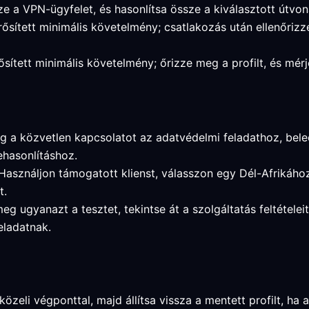
e a VPN-ügyfelet, és hasonlítsa össze a kiválasztott útvon
ősített minimális követelmény; csatlakozás után ellenőriz
ített minimális követelmény; őrizze meg a profilt, és mér
g a közvetlen kapcsolatot az adatvédelmi feladathoz, beleért
ehasonlításhoz.
 Használjon támogatott klienst, válasszon egy Dél-Afrikához
t.
meg ugyanazt a tesztet, tekintse át a szolgáltatás feltétele
eladatnak.
zeli végponttal, majd állítsa vissza a mentett profilt, ha a