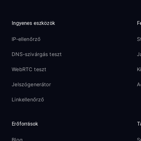
Ingyenes eszközök
F
IP-ellenőrző
S
DNS-szivárgás teszt
J
WebRTC teszt
K
Jelszógenerátor
A
Linkellenőrző
Erőforrások
T
Blog
S