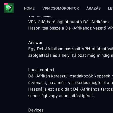
HOME
VPN CSOMÓPONTOK
ÁRAZÁS
LE
vpn-usecase
VPN-átláthatósági útmutató Dél-Afrikához
Hasonlítsa össze a Dél-Afrikához vezető VPN
Answer
Egy Dél-Afrikában használt VPN-átláthatóság
szolgáltatás és a helyi hálózat még mindig
Local context
Dél-Afrikán keresztül csatlakozók képesek r
útvonalat, ha a mért viselkedés megfelel a f
Használja ezt az oldalt Dél-Afrikához tarto
sebességi vagy anonimitási ígéret.
Devices