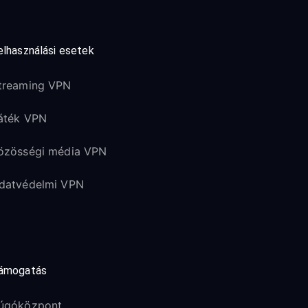
elhasználási esetek
treaming VPN
áték VPN
özösségi média VPN
datvédelmi VPN
ámogatás
úgóközpont