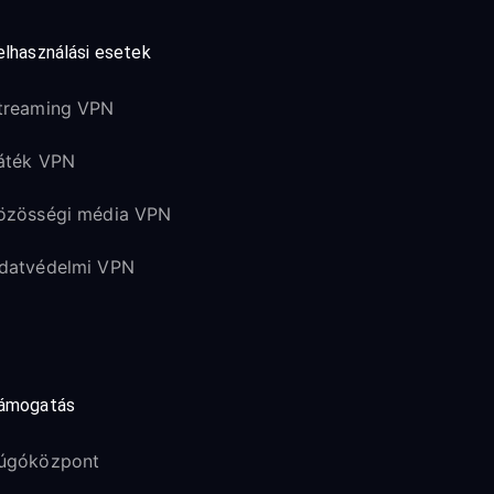
elhasználási esetek
treaming VPN
áték VPN
özösségi média VPN
datvédelmi VPN
ámogatás
úgóközpont