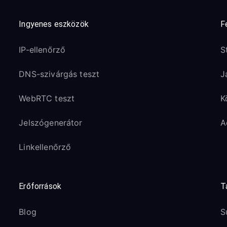
Ingyenes eszközök
F
IP-ellenőrző
S
DNS-szivárgás teszt
J
WebRTC teszt
K
Jelszógenerátor
A
Linkellenőrző
Erőforrások
T
Blog
S