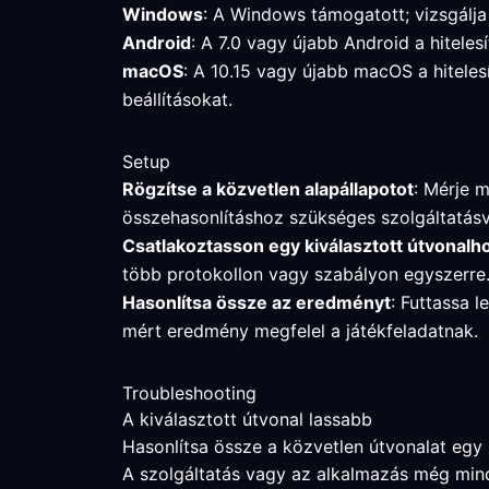
Windows
: A Windows támogatott; vizsgálja 
Android
: A 7.0 vagy újabb Android a hitele
macOS
: A 10.15 vagy újabb macOS a hiteles
beállításokat.
Setup
Rögzítse a közvetlen alapállapotot
: Mérje m
összehasonlításhoz szükséges szolgáltatásv
Csatlakoztasson egy kiválasztott útvonalh
több protokollon vagy szabályon egyszerre
Hasonlítsa össze az eredményt
: Futtassa l
mért eredmény megfelel a játékfeladatnak.
Troubleshooting
A kiválasztott útvonal lassabb
Hasonlítsa össze a közvetlen útvonalat egy kö
A szolgáltatás vagy az alkalmazás még min