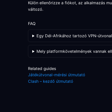
Külön ellenőrizze a fiókot, az alkalmazás m
változó.
FAQ
Egy Dél-Afrikához tartozó VPN-útvonal 
Mely platformkövetelmények vannak ell
Related guides
Játékútvonal-mérési útmutató
Clash – kezdő útmutató