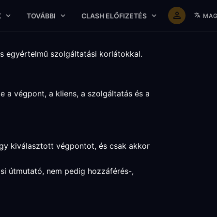
K
TOVÁBBI
CLASH ELŐFIZETÉS
MAG
s egyértelmű szolgáltatási korlátokkal.
 a végpont, a kliens, a szolgáltatás és a
egy kiválasztott végpontot, és csak akkor
tási útmutató, nem pedig hozzáférés-,