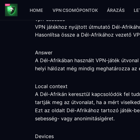
HOME
VPN CSOMÓPONTOK
ÁRAZÁS
LE
vpn-usecase
VPN játékhoz nyújtott útmutató Dél-Afrikáh
Hasonlítsa össze a Dél-Afrikához vezető VPN
Answer
A Dél-Afrikában használt VPN-játék útvonal 
helyi hálózat még mindig meghatározza az 
Local context
A Dél-Afrikán keresztül kapcsolódók fel tud
tartják meg az útvonalat, ha a mért viselked
Ezt az oldalt Dél-Afrikához tartozó játék-be
sebesség- vagy anonimitásígéret.
Devices