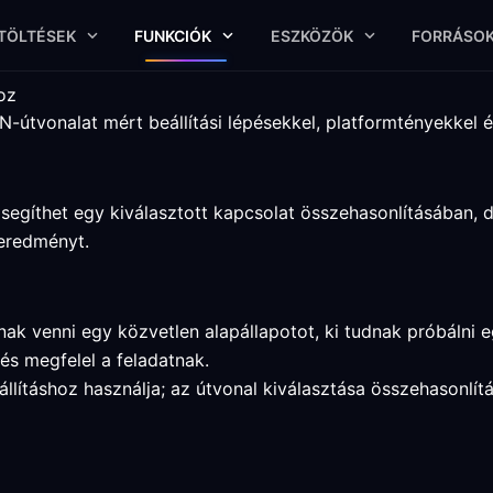
TÖLTÉSEK
FUNKCIÓK
ESZKÖZÖK
FORRÁSO
oz
-útvonalat mért beállítási lépésekkel, platformtényekkel é
segíthet egy kiválasztott kapcsolat összehasonlításában, de
eredményt.
nak venni egy közvetlen alapállapotot, ki tudnak próbálni 
és megfelel a feladatnak.
állításhoz használja; az útvonal kiválasztása összehasonlí