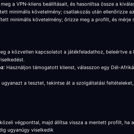
meg a VPN-kliens beállításait, és hasonlítsa össze a kivála
sített minimális követelmény; csatlakozás után ellenőrizze 
ített minimális követelmény; őrizze meg a profilt, és mérje
eg a közvetlen kapcsolatot a játékfeladathoz, beleértve a ké
iselkedést.
oz
: Használjon támogatott klienst, válasszon egy Dél-Afrik
.
e ugyanazt a tesztet, tekintse át a szolgáltatási feltételeke
zeli végponttal, majd állítsa vissza a mentett profilt, ha a
dig ugyanúgy viselkedik