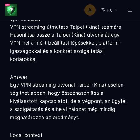
HU
vpn-usecase
VPN streaming útmutató Taipei (Kína) számára
Hasonlítsa össze a Taipei (Kína) útvonalát egy
VPN-nel a mért beállítási lépésekkel, platform-
igazságokkal és a konkrét szolgáltatási
korlátokkal.
Answer
Egy VPN streaming útvonal Taipei (Kína) esetén
segíthet abban, hogy összehasonlítsa a
kiválasztott kapcsolatot, de a végpont, az ügyfél,
a szolgáltatás és a helyi hálózat még mindig
meghatározza az eredményt.
Local context