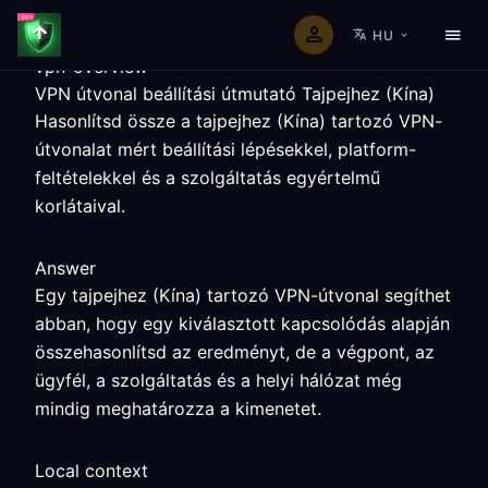
HU
vpn-overview
VPN útvonal beállítási útmutató Tajpejhez (Kína)
Hasonlítsd össze a tajpejhez (Kína) tartozó VPN-
útvonalat mért beállítási lépésekkel, platform-
feltételekkel és a szolgáltatás egyértelmű
korlátaival.
Answer
Egy tajpejhez (Kína) tartozó VPN-útvonal segíthet
abban, hogy egy kiválasztott kapcsolódás alapján
összehasonlítsd az eredményt, de a végpont, az
ügyfél, a szolgáltatás és a helyi hálózat még
mindig meghatározza a kimenetet.
Local context