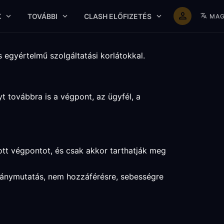
K
TOVÁBBI
CLASH ELŐFIZETÉS
MAG
 egyértelmű szolgáltatási korlátokkal.
t továbbra is a végpont, az ügyfél, a
ott végpontot, és csak akkor tarthatják meg
 iránymutatás, nem hozzáférésre, sebességre