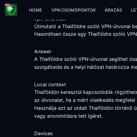
HOME
VPN CSOMÓPONTOK
ÁRAZÁS
LE
vpn-overview
Útmutató a Thaiföldre szóló VPN-útvonal be
Hasonlítsen össze egy Thaiföldre szóló VPN-
Answer
A Thaiföldre szóló VPN-útvonal segíthet öss
szolgáltatás és a helyi hálózat határozza m
Local context
Thaiföldön keresztül kapcsolódók rögzíthetn
az útvonalat, ha a mért viselkedés megfelel 
Használja ezt az oldalt Thaiföldön történő 
vagy anonimitásra tett ígéret.
Devices