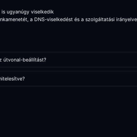
 is ugyanúgy viselkedik
unkamenetét, a DNS-viselkedést és a szolgáltatási irányelv
 útvonal-beállítást?
itelesítve?