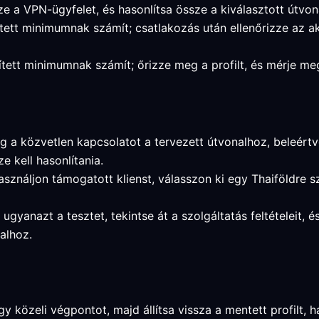
e a VPN-ügyfelet, és hasonlítsa össze a kiválasztott útvon
sített minimumnak számít; csatlakozás után ellenőrizze az 
ített minimumnak számít; őrizze meg a profilt, és mérje me
g a közvetlen kapcsolatot a tervezett útvonalhoz, beleértve 
e kell hasonlítania.
asználjon támogatott klienst, válasszon ki egy Thaiföldre 
e ugyanazt a tesztet, tekintse át a szolgáltatás feltételeit,
alhoz.
 közeli végpontot, majd állítsa vissza a mentett profilt, ha