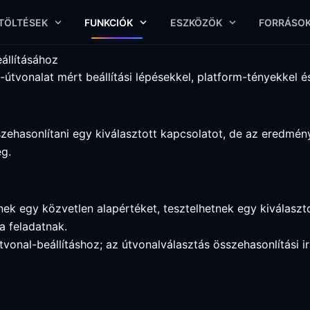
TÖLTÉSEK
FUNKCIÓK
ESZKÖZÖK
FORRÁSO
állításához
útvonalat mért beállítási lépésekkel, platform-tényekkel és
zehasonlítani egy kiválasztott kapcsolatot, de az eredmény
eg.
ek egy közvetlen alapértéket, tesztelhetnek egy kiválaszt
a feladatnak.
útvonal-beállításhoz; az útvonalválasztás összehasonlítási