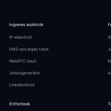
Ingyenes eszközök
F
IP-ellenőrző
S
DNS-szivárgás teszt
J
WebRTC teszt
K
Jelszógenerátor
A
Linkellenőrző
Erőforrások
T