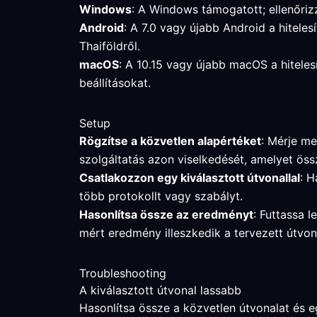
Windows
: A Windows támogatott; ellenőrizz
Android
: A 7.0 vagy újabb Android a hitele
Thaiföldről.
macOS
: A 10.15 vagy újabb macOS a hiteles
beállításokat.
Setup
Rögzítse a közvetlen alapértéket
: Mérje me
szolgáltatás azon viselkedését, amelyet össz
Csatlakozzon egy kiválasztott útvonallal
: H
több protokollt vagy szabályt.
Hasonlítsa össze az eredményt
: Futtassa l
mért eredmény illeszkedik a tervezett útvon
Troubleshooting
A kiválasztott útvonal lassabb
Hasonlítsa össze a közvetlen útvonalat és egy