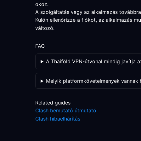
okoz.
A szolgáltatás vagy az alkalmazás továbbra
Külön ellenőrizze a fiókot, az alkalmazás m
változó.
FAQ
A Thaiföld VPN-útvonal mindig javítja az
Melyik platformkövetelmények vannak h
Related guides
Clash bemutató útmutató
Clash hibaelhárítás