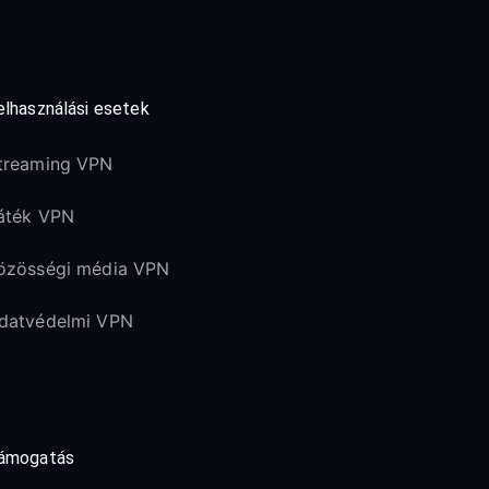
elhasználási esetek
treaming VPN
áték VPN
özösségi média VPN
datvédelmi VPN
ámogatás